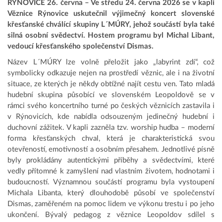
RÝNOVICE 26. června – Ve středu 24. června 2026 se v kapli
Věznice Rýnovice uskutečnil výjimečný koncert slovenské
křesťanské chválící skupiny L´MÚRY, jehož součástí byla také
silná osobní svědectví. Hostem programu byl Michal Libant,
vedoucí křesťanského společenství Dismas.
Název L´MÚRY lze volně přeložit jako „labyrint zdí“, což
symbolicky odkazuje nejen na prostředí věznic, ale i na životní
situace, ze kterých je někdy obtížné najít cestu ven. Tato mladá
hudební skupina působící ve slovenském Leopoldově se v
rámci svého koncertního turné po českých věznicích zastavila i
v Rýnovicích, kde nabídla odsouzeným jedinečný hudební i
duchovní zážitek. V kapli zazněla tzv. worship hudba – moderní
forma křesťanských chval, která je charakteristická svou
otevřeností, emotivností a osobním přesahem. Jednotlivé písně
byly prokládány autentickými příběhy a svědectvími, které
vedly přítomné k zamyšlení nad vlastním životem, hodnotami i
budoucností. Významnou součástí programu byla vystoupení
Michala Libanta, který dlouhodobě působí ve společenství
Dismas, zaměřeném na pomoc lidem ve výkonu trestu i po jeho
ukončení. Bývalý pedagog z věznice Leopoldov sdílel s