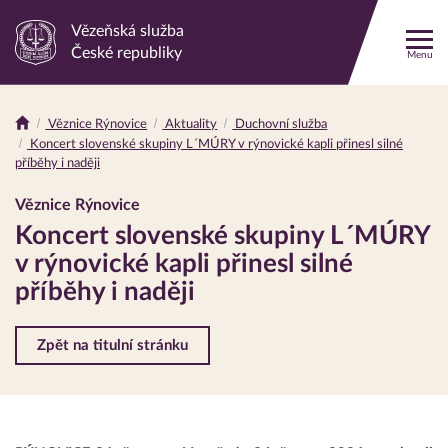
Vězeňská služba
Odkaz
České republiky
Menu
na
hlavní
stránku
Věznice Rýnovice
Aktuality
Duchovní služba
Drobečková
Koncert slovenské skupiny L´MÚRY v rýnovické kapli přinesl silné
navigace
příběhy i naději
Věznice Rýnovice
Koncert slovenské skupiny L´MÚRY
v rýnovické kapli přinesl silné
příběhy i naději
Zpět na titulní stránku