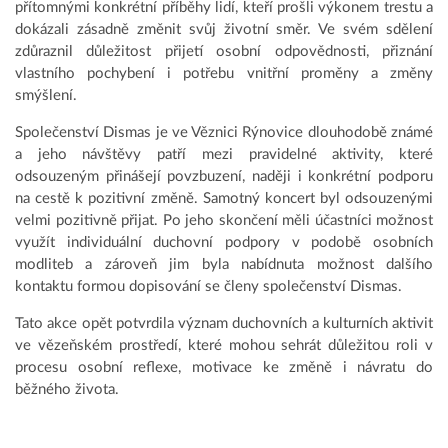
přítomnými konkrétní příběhy lidí, kteří prošli výkonem trestu a
dokázali zásadně změnit svůj životní směr. Ve svém sdělení
zdůraznil důležitost přijetí osobní odpovědnosti, přiznání
vlastního pochybení i potřebu vnitřní proměny a změny
smýšlení.
Společenství Dismas je ve Věznici Rýnovice dlouhodobě známé
a jeho návštěvy patří mezi pravidelné aktivity, které
odsouzeným přinášejí povzbuzení, naději i konkrétní podporu
na cestě k pozitivní změně. Samotný koncert byl odsouzenými
velmi pozitivně přijat. Po jeho skončení měli účastníci možnost
využít individuální duchovní podpory v podobě osobních
modliteb a zároveň jim byla nabídnuta možnost dalšího
kontaktu formou dopisování se členy společenství Dismas.
Tato akce opět potvrdila význam duchovních a kulturních aktivit
ve vězeňském prostředí, které mohou sehrát důležitou roli v
procesu osobní reflexe, motivace ke změně i návratu do
běžného života.