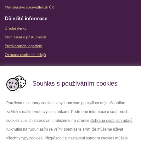
Ministerstvo spravedlnosti ČR
Důležité informace
Úřední deska
Prohlášení o přístupnosti
Protikorupční opatření
Ochrana osobních údajů
Partnerské vězeňské služby
Souhlas s používáním cookies
Používáme soubory cookies, abychom vám poskytli co nejlepší online
zážitek s našimi webovými stránkami. Podrobné informace o souborech
Platforma X
Instagram
cookies a jejich zpracování naleznete na stránce
Ochrana osobních údajů
.
Kliknutím na "Souhlasím se vším" souhlasíte s tím, že můžeme užívat
Facebook
Youtube
všechny typy cookies. Přizpůsobit si nastavení souboru cookies můžete