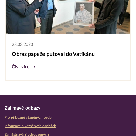
28.03.2023
Obraz papeže putoval do Vatikánu
Číst více
Zajímavé odkazy
Pro příbuzné vězněných osob
Informace o vězněných osobách
Zaměstnávání odsouzených