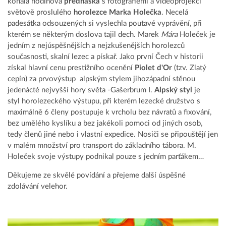
konala hodinová
přednáška
s fotografiemi a videoprojekcí
světově proslulého
horolezce Marka Holečka
. Necelá
padesátka odsouzených si vyslechla poutavé vyprávění, při
kterém se některým doslova tajil dech. Marek
Mára
Holeček je
jedním z nejúspěšnějších a nejzkušenějších horolezců
současnosti, skalní lezec a pískař. Jako první Čech v historii
získal hlavní cenu prestižního ocenění
Piolet d'Or
(tzv. Zlatý
cepín) za prvovýstup alpským stylem jihozápadní stěnou
jedenácté nejvyšší hory světa -Gašerbrum I.
Alpský styl
je
styl horolezeckého výstupu, při kterém lezecké družstvo s
maximálně 6 členy postupuje k vrcholu bez návratů a fixování,
bez umělého kyslíku a bez jakékoli pomoci od jiných osob,
tedy členů jiné nebo i vlastní expedice. Nosiči se připouštějí jen
v malém množství pro transport do základního tábora. M.
Holeček svoje výstupy podnikal pouze s jedním parťákem…
Děkujeme ze skvělé povídání a přejeme další úspěšné
zdolávání velehor.