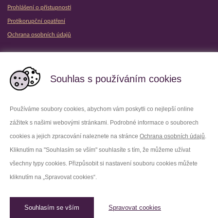
Prohlášení o přístupnosti
Protikorupční opatření
Ochrana osobních údajů
Partnerské vězeňské služby
Souhlas s používáním cookies
Používáme soubory cookies, abychom vám poskytli co nejlepší online
zážitek s našimi webovými stránkami. Podrobné informace o souborech
Platforma X
Instagram
cookies a jejich zpracování naleznete na stránce
Ochrana osobních údajů
.
Kliknutím na "Souhlasím se vším" souhlasíte s tím, že můžeme užívat
Facebook
Youtube
všechny typy cookies. Přizpůsobit si nastavení souboru cookies můžete
kliknutím na „Spravovat cookies“.
LinkedIn
Threads
Souhlasím se vším
Spravovat cookies
© 2026 Vězeňská služba České republiky /
Původní web