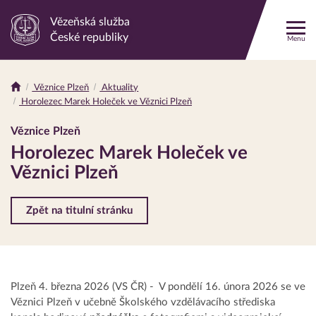
Vězeňská služba
Odkaz
České republiky
Menu
na
hlavní
stránku
Věznice Plzeň
Aktuality
Drobečková
Horolezec Marek Holeček ve Věznici Plzeň
navigace
Věznice Plzeň
Horolezec Marek Holeček ve
Věznici Plzeň
Zpět na titulní stránku
Plzeň 4. března 2026 (VS ČR) - V pondělí 16. února 2026 se ve
Věznici Plzeň v učebně Školského vzdělávacího střediska