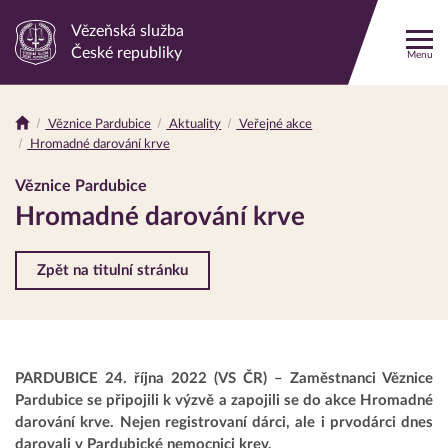
Vězeňská služba
Odkaz
České republiky
Menu
na
hlavní
stránku
Věznice Pardubice
Aktuality
Veřejné akce
Drobečková
Hromadné darování krve
navigace
Věznice Pardubice
Hromadné darování krve
Zpět na titulní stránku
PARDUBICE 24. října 2022 (VS ČR) – Zaměstnanci Věznice
Pardubice se připojili k výzvě a zapojili se do akce Hromadné
darování krve. Nejen registrovaní dárci, ale i prvodárci dnes
darovali v Pardubické nemocnici krev.