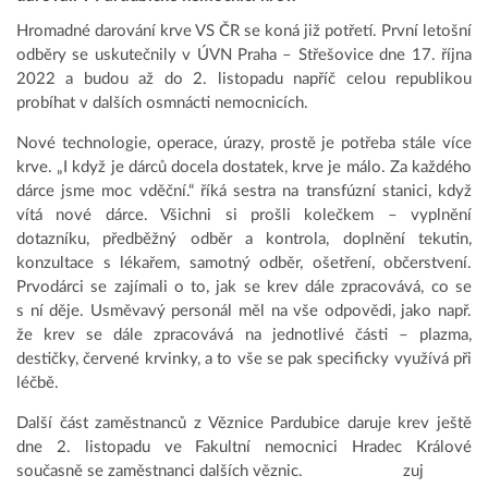
Hromadné darování krve VS ČR se koná již potřetí. První letošní
odběry se uskutečnily v ÚVN Praha – Střešovice dne 17. října
2022 a budou až do 2. listopadu napříč celou republikou
probíhat v dalších osmnácti nemocnicích.
Nové technologie, operace, úrazy, prostě je potřeba stále více
krve. „I když je dárců docela dostatek, krve je málo. Za každého
dárce jsme moc vděční.“ říká sestra na transfúzní stanici, když
vítá nové dárce. Všichni si prošli kolečkem – vyplnění
dotazníku, předběžný odběr a kontrola, doplnění tekutin,
konzultace s lékařem, samotný odběr, ošetření, občerstvení.
Prvodárci se zajímali o to, jak se krev dále zpracovává, co se
s ní děje. Usměvavý personál měl na vše odpovědi, jako např.
že krev se dále zpracovává na jednotlivé části – plazma,
destičky, červené krvinky, a to vše se pak specificky využívá při
léčbě.
Další část zaměstnanců z Věznice Pardubice daruje krev ještě
dne 2. listopadu ve Fakultní nemocnici Hradec Králové
současně se zaměstnanci dalších věznic. zuj