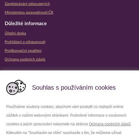
Zaměstnávání odsouzených
Ministerstvo spravedlnosti ČR
Důležité informace
Úřední deska
Prohlášení o přístupnosti
Protikorupční opatření
Ochrana osobních údajů
Partnerské vězeňské služby
Souhlas s používáním cookies
Používáme soubory cookies, abychom vám poskytli co nejlepší online
zážitek s našimi webovými stránkami. Podrobné informace o souborech
Platforma X
Instagram
cookies a jejich zpracování naleznete na stránce
Ochrana osobních údajů
.
Kliknutím na "Souhlasím se vším" souhlasíte s tím, že můžeme užívat
Facebook
Youtube