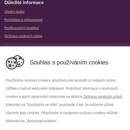
Důležité informace
Úřední deska
Prohlášení o přístupnosti
Protikorupční opatření
Ochrana osobních údajů
Partnerské vězeňské služby
Souhlas s používáním cookies
Používáme soubory cookies, abychom vám poskytli co nejlepší online
zážitek s našimi webovými stránkami. Podrobné informace o souborech
Platforma X
Instagram
cookies a jejich zpracování naleznete na stránce
Ochrana osobních údajů
.
Kliknutím na "Souhlasím se vším" souhlasíte s tím, že můžeme užívat
Facebook
Youtube
všechny typy cookies. Přizpůsobit si nastavení souboru cookies můžete
kliknutím na „Spravovat cookies“.
LinkedIn
Threads