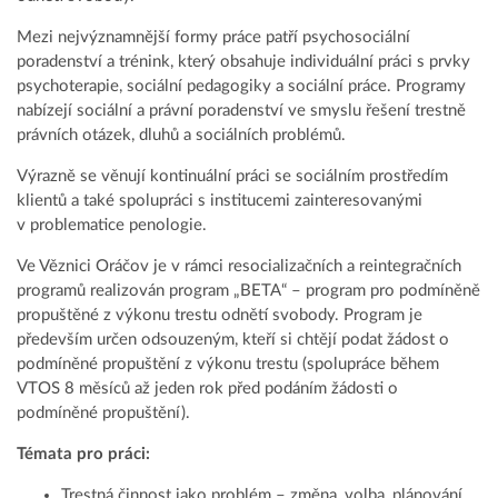
Mezi nejvýznamnější formy práce patří psychosociální
poradenství a trénink, který obsahuje individuální práci s prvky
psychoterapie, sociální pedagogiky a sociální práce. Programy
nabízejí sociální a právní poradenství ve smyslu řešení trestně
právních otázek, dluhů a sociálních problémů.
Výrazně se věnují kontinuální práci se sociálním prostředím
klientů a také spolupráci s institucemi zainteresovanými
v problematice penologie.
Ve Věznici Oráčov je v rámci resocializačních a reintegračních
programů realizován program „BETA“ – program pro podmíněně
propuštěné z výkonu trestu odnětí svobody. Program je
především určen odsouzeným, kteří si chtějí podat žádost o
podmíněné propuštění z výkonu trestu (spolupráce během
VTOS 8 měsíců až jeden rok před podáním žádosti o
podmíněné propuštění).
Témata pro práci:
Trestná činnost jako problém – změna, volba, plánování