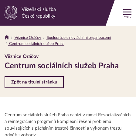
Vězeňská služba
Odkaz
České republiky
Menu
na
hlavní
stránku
Věznice Oráčov
Spolupráce s nevládními organizacemi
Drobečková
Centrum sociálních služeb Praha
navigace
Věznice Oráčov
Centrum sociálních služeb Praha
Zpět na titulní stránku
Centrum sociálních služeb Praha nabízí v rámci Resocializačních
a reintegračních programů komplexní řešení problémů
souvisejících s pácháním trestné činnosti a výkonem trestu
odnětí svobody.