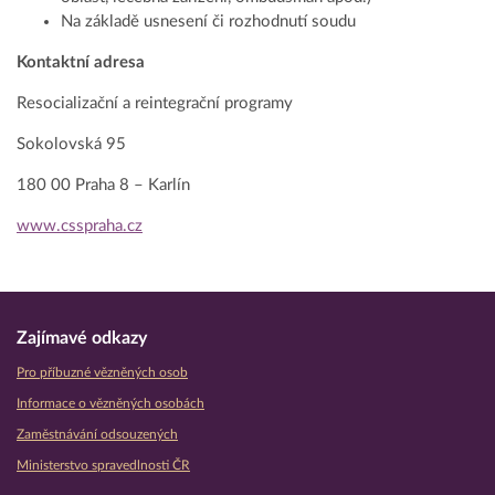
Na základě usnesení či rozhodnutí soudu
Kontaktní adresa
Resocializační a reintegrační programy
Sokolovská 95
180 00 Praha 8 – Karlín
www.csspraha.cz
Zajímavé odkazy
Pro příbuzné vězněných osob
Informace o vězněných osobách
Zaměstnávání odsouzených
Ministerstvo spravedlnosti ČR