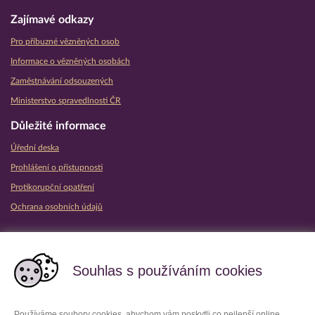
Zajímavé odkazy
Pro příbuzné vězněných osob
Informace o vězněných osobách
Zaměstnávání odsouzených
Ministerstvo spravedlnosti ČR
Důležité informace
Úřední deska
Prohlášení o přístupnosti
Protikorupční opatření
Ochrana osobních údajů
Partnerské vězeňské služby
Souhlas s používáním cookies
Používáme soubory cookies, abychom vám poskytli co nejlepší online