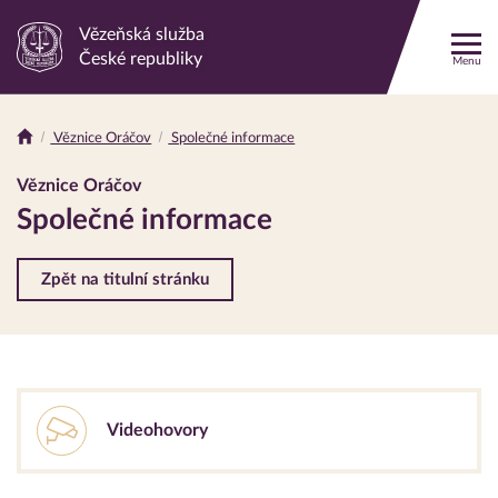
Vězeňská služba
Odkaz
České republiky
Menu
na
hlavní
stránku
Věznice Oráčov
Společné informace
Drobečková
navigace
Věznice Oráčov
Společné informace
Zpět na titulní stránku
Videohovory