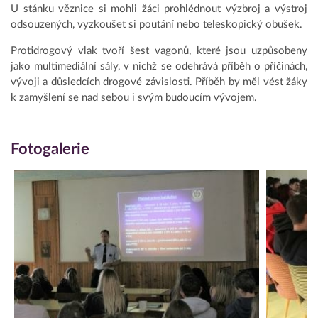
U stánku věznice si mohli žáci prohlédnout výzbroj a výstroj
odsouzených, vyzkoušet si poutání nebo teleskopický obušek.
Protidrogový vlak tvoří šest vagonů, které jsou uzpůsobeny
jako multimediální sály, v nichž se odehrává příběh o příčinách,
vývoji a důsledcích drogové závislosti. Příběh by měl vést žáky
k zamyšlení se nad sebou i svým budoucím vývojem.
Fotogalerie