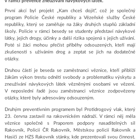
v rámci prevence zneužívání návykových látek.
První akcí byl projekt „Kam chceš dojít“, což je společný
program Policie České republiky a Vězeňské služby České
republiky, který se zaměřuje na žáky druhých stupňů základní
školy. Policie v rámci besedy se studenty představí návykové
látky, jejich drogy, účinky a další rizika spojená s jejich užívání.
Poté si žáci mohou přečíst příběhy odsouzených, kteří mají
zkušenosti s užíváním drog a zeptat se jich na dodatečné
otázky.
Druhou částí je beseda se zaměstnanci věznice, kteří přiblíží
žákům výkon trestu odnětí svobody a problematiku výskytu a
zneužívání návykových látek vězněnými osobami ve vězení.
V neposlední řadě jsou zaměstnanci věznice zodpovězeny
otázky, které byly adresovány odsouzeným.
Druhým preventivním programem byl Protidrogový vlak, který
23. června zastavil na rakovnickém nádraží. V rámci něj měla
věznice společně s Praporem podpory nasaditelných sil
Rakovník, Policií ČR Rakovník, Městskou policií Rakovník a
Hasiči ze HZS Rakovník stánky, kde prezentovali svou činnost.