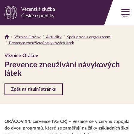
Vězeňská služba
Odkaz
České republiky
Menu
na
hlavní
stránku
Věznice Oráčov
Aktuality
Spolupráce s organizacemi
Drobečková
Prevence zneužívání návykových látek
navigace
Věznice Oráčov
Prevence zneužívání návykových
látek
Zpět na titulní stránku
ORÁČOV 14. července (VS ČR) – Věznice se v červnu zapojila
do dvou programů, které se zaměřují na žáky základních škol