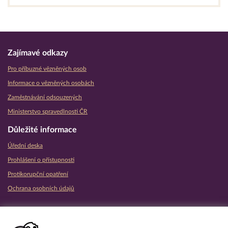
Zajímavé odkazy
Pro příbuzné vězněných osob
Informace o vězněných osobách
Zaměstnávání odsouzených
Ministerstvo spravedlnosti ČR
Důležité informace
Úřední deska
Prohlášení o přístupnosti
Protikorupční opatření
Ochrana osobních údajů
Partnerské vězeňské služby