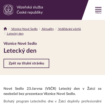
Vězeňská služba
Odkaz
České republiky
Menu
na
hlavní
stránku
Věznice Nové Sedlo
Aktuality
Vzdělávání vězňů
Drobečková
Letecký den
navigace
Věznice Nové Sedlo
Letecký den
Zpět na titulní stránku
Nové Sedlo 23.června (VSČR) Letecký den v Žatci se
neobešel bez prezentace Věznice Nové Sedlo.
Bohatý program Leteckého dne v Žatci doplnily profesionální