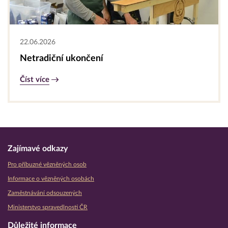
22.06.2026
Netradiční ukončení
Číst více
Zajímavé odkazy
Pro příbuzné vězněných osob
Informace o vězněných osobách
Zaměstnávání odsouzených
Ministerstvo spravedlnosti ČR
Důležité informace