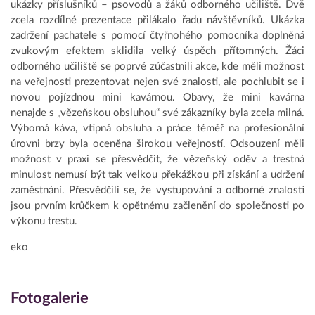
ukázky příslušníků – psovodů a žáků odborného učiliště. Dvě
zcela rozdílné prezentace přilákalo řadu návštěvníků. Ukázka
zadržení pachatele s pomocí čtyřnohého pomocníka doplněná
zvukovým efektem sklidila velký úspěch přítomných. Žáci
odborného učiliště se poprvé zúčastnili akce, kde měli možnost
na veřejnosti prezentovat nejen své znalosti, ale pochlubit se i
novou pojízdnou mini kavárnou. Obavy, že mini kavárna
nenajde s „vězeňskou obsluhou“ své zákazníky byla zcela milná.
Výborná káva, vtipná obsluha a práce téměř na profesionální
úrovni brzy byla oceněna širokou veřejností. Odsouzení měli
možnost v praxi se přesvědčit, že vězeňský oděv a trestná
minulost nemusí být tak velkou překážkou při získání a udržení
zaměstnání. Přesvědčili se, že vystupování a odborné znalosti
jsou prvním krůčkem k opětnému začlenění do společnosti po
výkonu trestu.
eko
Fotogalerie