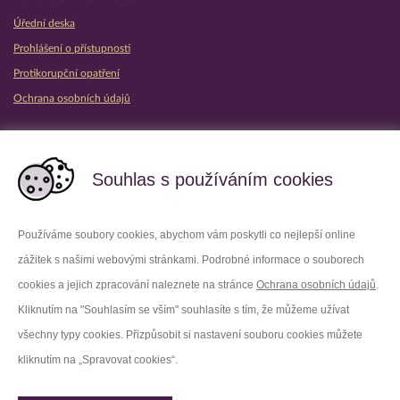
Úřední deska
Prohlášení o přístupnosti
Protikorupční opatření
Ochrana osobních údajů
Partnerské vězeňské služby
Souhlas s používáním cookies
Používáme soubory cookies, abychom vám poskytli co nejlepší online
zážitek s našimi webovými stránkami. Podrobné informace o souborech
Platforma X
Instagram
cookies a jejich zpracování naleznete na stránce
Ochrana osobních údajů
.
Kliknutím na "Souhlasím se vším" souhlasíte s tím, že můžeme užívat
Facebook
Youtube
všechny typy cookies. Přizpůsobit si nastavení souboru cookies můžete
kliknutím na „Spravovat cookies“.
LinkedIn
Threads