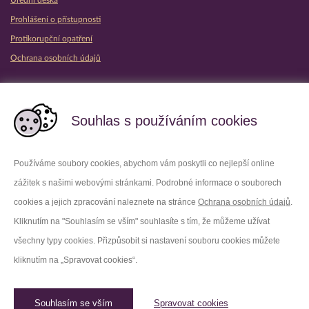
Prohlášení o přístupnosti
Protikorupční opatření
Ochrana osobních údajů
Partnerské vězeňské služby
Souhlas s používáním cookies
Používáme soubory cookies, abychom vám poskytli co nejlepší online
zážitek s našimi webovými stránkami. Podrobné informace o souborech
Platforma X
Instagram
cookies a jejich zpracování naleznete na stránce
Ochrana osobních údajů
.
Kliknutím na "Souhlasím se vším" souhlasíte s tím, že můžeme užívat
Facebook
Youtube
všechny typy cookies. Přizpůsobit si nastavení souboru cookies můžete
kliknutím na „Spravovat cookies“.
LinkedIn
Threads
Souhlasím se vším
Spravovat cookies