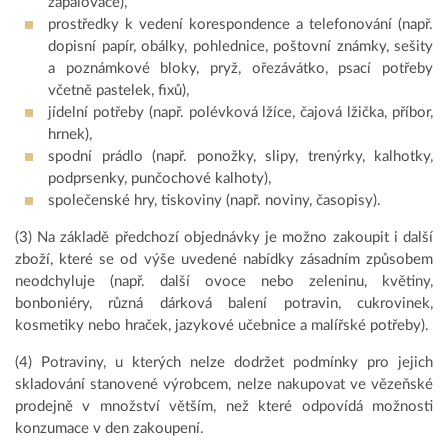
zapalovače),
prostředky k vedení korespondence a telefonování (např.
dopisní papír, obálky, pohlednice, poštovní známky, sešity
a poznámkové bloky, pryž, ořezávátko, psací potřeby
včetně pastelek, fixů),
jídelní potřeby (např. polévková lžíce, čajová lžička, příbor,
hrnek),
spodní prádlo (např. ponožky, slipy, trenýrky, kalhotky,
podprsenky, punčochové kalhoty),
společenské hry, tiskoviny (např. noviny, časopisy).
(3) Na základě předchozí objednávky je možno zakoupit i další
zboží, které se od výše uvedené nabídky zásadním způsobem
neodchyluje (např. další ovoce nebo zeleninu, květiny,
bonboniéry, různá dárková balení potravin, cukrovinek,
kosmetiky nebo hraček, jazykové učebnice a malířské potřeby).
(4) Potraviny, u kterých nelze dodržet podmínky pro jejich
skladování stanovené výrobcem, nelze nakupovat ve vězeňské
prodejně v množství větším, než které odpovídá možnosti
konzumace v den zakoupení.