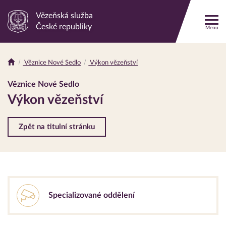
Vězeňská služba
Odkaz
České republiky
Menu
na
hlavní
stránku
Věznice Nové Sedlo
Výkon vězeňství
Drobečková
navigace
Věznice Nové Sedlo
Výkon vězeňství
Zpět na titulní stránku
Specializované oddělení