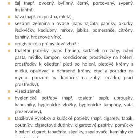
čaj (např. ovocný, bylinný, černý, porcovaný, sypaný,
instantní),
káva (např. rozpustná, mletá),
sezónní zelenina a ovoce (např. rajčata, papriky, okurky,
ředkvičky, kedlubny, mrkev, jablka, pomeranče, citróny,
banány, hroznové víno).
drogistické a průmyslové zboží:
toaletní potřeby (např. hřeben, kartáček na zuby, zubní
pasta, mýdlo, šampon, kondicionér, prostředky na holení,
prostředky k ošetření pleti po holení, pleťové krémy a
mléka, opalovací a ochranné krémy, etue a pouzdro na
mýdlo, pouzdro na kartáček na zuby, zrcátko, prací
prostředky),
visací zámek,
hygienické potřeby (např. toaletní papír, ubrousky,
kapesníky, hygienické vložky, hygienické tampóny, vata,
prezervativy),
tabákové výrobky a kuřácké potřeby (např. cigarety, tabák,
doutníky, cigaretové dutinky, cigaretové papírky, pomůcky
k balení cigaret, tabatěrka, zápalky, zapalovače, kamínky do