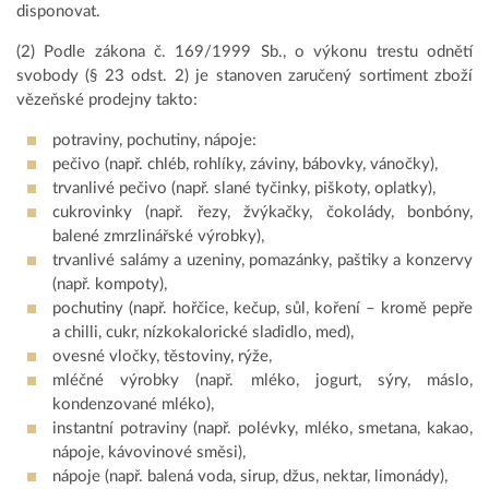
disponovat.
(2) Podle zákona č. 169/1999 Sb., o výkonu trestu odnětí
svobody (§ 23 odst. 2) je stanoven zaručený sortiment zboží
vězeňské prodejny takto:
potraviny, pochutiny, nápoje:
pečivo (např. chléb, rohlíky, záviny, bábovky, vánočky),
trvanlivé pečivo (např. slané tyčinky, piškoty, oplatky),
cukrovinky (např. řezy, žvýkačky, čokolády, bonbóny,
balené zmrzlinářské výrobky),
trvanlivé salámy a uzeniny, pomazánky, paštiky a konzervy
(např. kompoty),
pochutiny (např. hořčice, kečup, sůl, koření – kromě pepře
a chilli, cukr, nízkokalorické sladidlo, med),
ovesné vločky, těstoviny, rýže,
mléčné výrobky (např. mléko, jogurt, sýry, máslo,
kondenzované mléko),
instantní potraviny (např. polévky, mléko, smetana, kakao,
nápoje, kávovinové směsi),
nápoje (např. balená voda, sirup, džus, nektar, limonády),