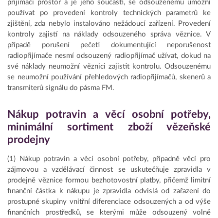
přijímači prostor a je jeho součástí, se odsouzenému umožní
používat po provedení kontroly technických parametrů ke
zjištění, zda nebylo instalováno nežádoucí zařízení. Provedení
kontroly zajistí na náklady odsouzeného správa věznice. V
případě porušení pečeti dokumentující neporušenost
radiopřijímače nesmí odsouzený radiopřijímač užívat, dokud na
své náklady neumožní věznici zajistit kontrolu. Odsouzenému
se neumožní používání přehledových radiopřijímačů, skenerů a
transmiterů signálu do pásma FM.
Nákup potravin a věcí osobní potřeby,
minimální sortiment zboží vězeňské
prodejny
(1) Nákup potravin a věcí osobní potřeby, případně věcí pro
zájmovou a vzdělávací činnost se uskutečňuje zpravidla v
prodejně věznice formou bezhotovostní platby, přičemž limitní
finanční částka k nákupu je zpravidla odvislá od zařazení do
prostupné skupiny vnitřní diferenciace odsouzených a od výše
finančních prostředků, se kterými může odsouzený volně