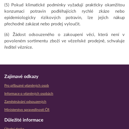
(5) Pokud klimatické podmínky vyžadují prakticky okamžitou
konzumaci potravin podléhajících rychlé zkáze nebo
epidemiologicky rizikových potravin, lze jejich nákup
přechodně zakázat nebo prodej vyloučit.
(6) Žádost odsouzeného o zakoupení věci, která není v
povoleném sortimentu zboží ve vězeňské prodejně, schvaluje
ředitel věznice.
Zajímavé odkazy
Pro příbuzné vězněných osob
Informace o vězněných osobách
Zaměstnávání odsouzených
Ministerstvo spravedlnosti ČR
Důležité informace
Úřední deska