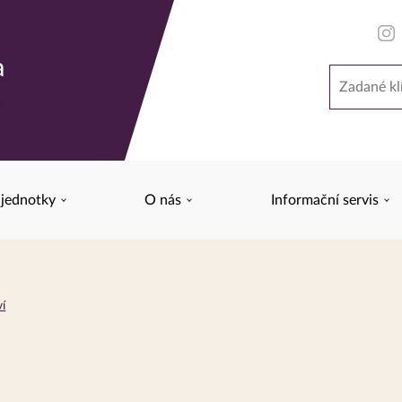
a
Hledat
y
 jednotky
O nás
Informační servis
í