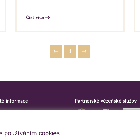
Číst více
1
té informace
Partnerské vězeňské služby
eska
ní o přístupnosti
upční opatření
s používáním cookies
 osobních údajů