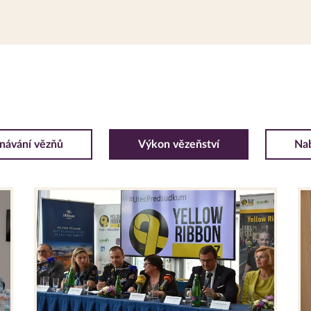
návání vězňů
Výkon vězeňství
Nab