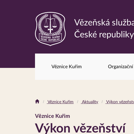
Vězeňská služb
Odkaz
České republik
na
hlavní
stránku
Věznice Kuřim
Organizační
Drobečková
Věznice Kuřim
Aktuality
Výkon vězeňstv
navigace
Věznice Kuřim
Výkon vězeňství