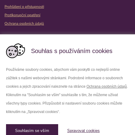
Prohlášení o přístupnosti
Protikorupční opatření
Ochrana osobních údajů
Partnerské vězeňské služby
Souhlas s používáním cookies
Používáme soubory cookies, abychom vám poskytli co nejlepší online
zážitek s našimi webovými stránkami. Podrobné informace o souborech
Platforma X
Instagram
cookies a jejich zpracování naleznete na stránce
Ochrana osobních údajů
.
Kliknutím na "Souhlasím se vším" souhlasíte s tím, že můžeme užívat
Facebook
Youtube
všechny typy cookies. Přizpůsobit si nastavení souboru cookies můžete
kliknutím na „Spravovat cookies“.
LinkedIn
Threads
Souhlasím se vším
Spravovat cookies