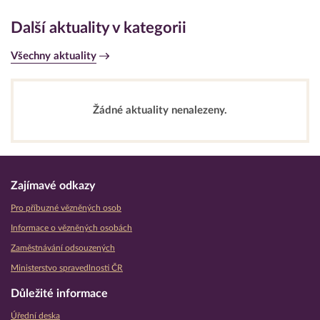
Další aktuality v kategorii
Všechny aktuality
Žádné aktuality nenalezeny.
Zajímavé odkazy
Pro příbuzné vězněných osob
Informace o vězněných osobách
Zaměstnávání odsouzených
Ministerstvo spravedlnosti ČR
Důležité informace
Úřední deska