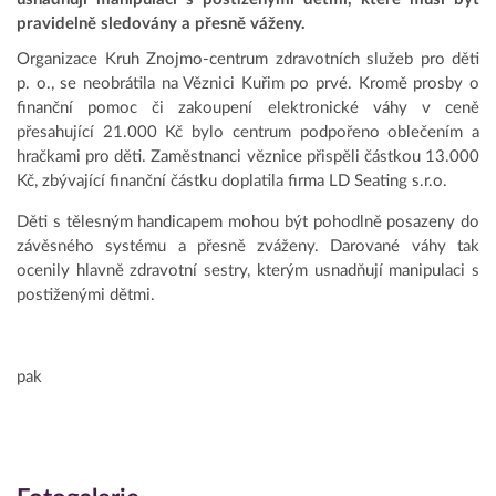
pravidelně sledovány a přesně váženy.
Organizace Kruh Znojmo-centrum zdravotních služeb pro děti
p. o., se neobrátila na Věznici Kuřim po prvé. Kromě prosby o
finanční pomoc či zakoupení elektronické váhy v ceně
přesahující 21.000 Kč bylo centrum podpořeno oblečením a
hračkami pro děti. Zaměstnanci věznice přispěli částkou 13.000
Kč, zbývající finanční částku doplatila firma LD Seating s.r.o.
Děti s tělesným handicapem mohou být pohodlně posazeny do
závěsného systému a přesně zváženy. Darované váhy tak
ocenily hlavně zdravotní sestry, kterým usnadňují manipulaci s
postiženými dětmi.
pak