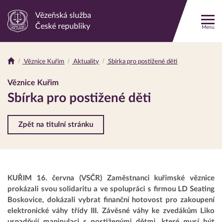
Vězeňská služba
Odkaz
České republiky
Menu
na
hlavní
stránku
Věznice Kuřim
Aktuality
Sbírka pro postižené děti
Drobečková
navigace
Věznice Kuřim
Sbírka pro postižené děti
Zpět na titulní stránku
KUŘIM 16. června (VSČR) Zaměstnanci kuřimské věznice
prokázali svou solidaritu a ve spolupráci s firmou LD Seating
Boskovice, dokázali vybrat finanční hotovost pro zakoupení
elektronické váhy třídy III. Závěsné váhy ke zvedákům Liko
usnadňují manipulaci s postiženými dětmi, které musí být