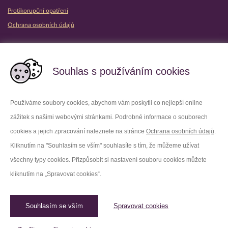
Protikorupční opatření
Ochrana osobních údajů
Partnerské vězeňské služby
Souhlas s používáním cookies
Používáme soubory cookies, abychom vám poskytli co nejlepší online
zážitek s našimi webovými stránkami. Podrobné informace o souborech
Platforma X
Instagram
cookies a jejich zpracování naleznete na stránce
Ochrana osobních údajů
.
Kliknutím na "Souhlasím se vším" souhlasíte s tím, že můžeme užívat
Facebook
Youtube
všechny typy cookies. Přizpůsobit si nastavení souboru cookies můžete
kliknutím na „Spravovat cookies“.
LinkedIn
Threads
Souhlasím se vším
Spravovat cookies
© 2026 Vězeňská služba České republiky /
Původní web
Spravovat cookies