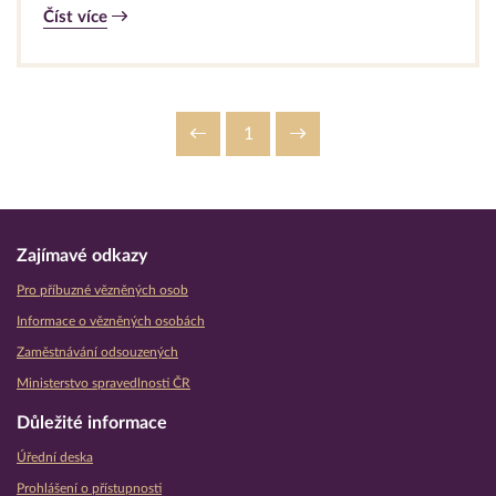
Číst více
1
Zajímavé odkazy
Pro příbuzné vězněných osob
Informace o vězněných osobách
Zaměstnávání odsouzených
Ministerstvo spravedlnosti ČR
Důležité informace
Úřední deska
Prohlášení o přístupnosti