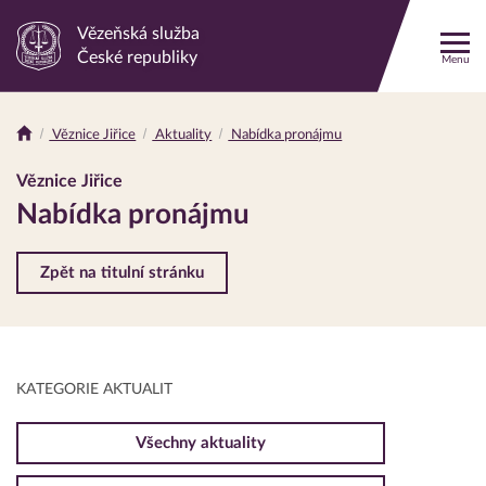
Vězeňská služba
Odkaz
České republiky
Menu
na
hlavní
stránku
Věznice Jiřice
Aktuality
Nabídka pronájmu
Drobečková
navigace
Věznice Jiřice
Nabídka pronájmu
Zpět na titulní stránku
KATEGORIE AKTUALIT
Všechny aktuality