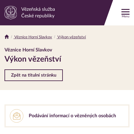
Vězeňská služba
Odkaz
České republiky
Menu
na
hlavní
stránku
Věznice Horní Slavkov
Výkon vězeňství
Drobečková
navigace
Věznice Horní Slavkov
Výkon vězeňství
Zpět na titulní stránku
Podávání informací o vězněných osobách