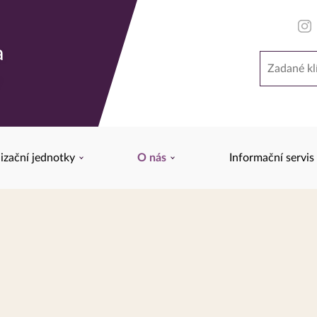
a
Hledat
y
izační jednotky
O nás
Informační servis