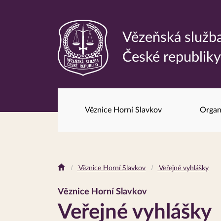
Vězeňská služb
Odkaz
České republik
na
hlavní
stránku
Věznice Horní Slavkov
Organ
Drobečková
Věznice Horní Slavkov
Veřejné vyhlášky
navigace
Věznice Horní Slavkov
Veřejné vyhlášky