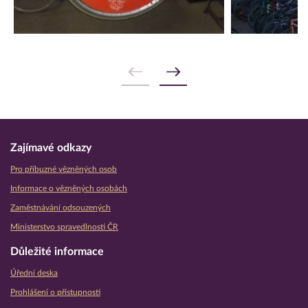
Zajímavé odkazy
Pro příbuzné vězněných osob
Informace o vězněných osobách
Zaměstnávání odsouzených
Ministerstvo spravedlnosti ČR
Důležité informace
Úřední deska
Prohlášení o přístupnosti