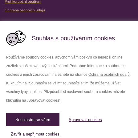
Protikorupční opatření
Ochrana osobních údajů
Partnerské vězeňské služby
Souhlas s používáním cookies
Používáme soubory cookies, abychom vám poskytli co nejlepší online
zážitek s našimi webovými stránkami. Podrobné informace o souborech
Platforma X
Instagram
cookies a jejich zpracování naleznete na stránce
Ochrana osobních údajů
.
Kliknutím na "Souhlasím se vším" souhlasíte s tím, že můžeme užívat
Facebook
Youtube
všechny typy cookies. Přizpůsobit si nastavení souboru cookies můžete
kliknutím na „Spravovat cookies“.
LinkedIn
Threads
Souhlasím se vším
Spravovat cookies
© 2026 Vězeňská služba České republiky /
Původní web
Spravovat cookies
Zavřít a nepřijmout cookies