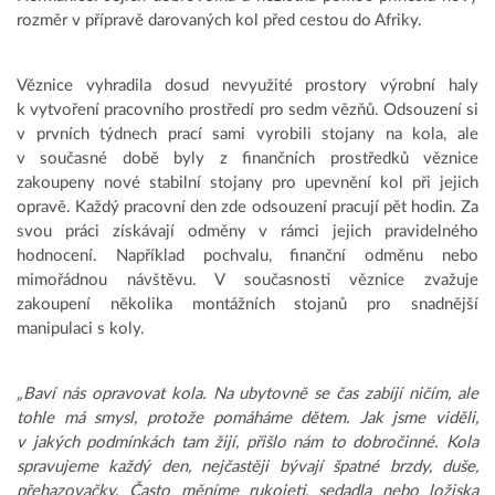
rozměr v přípravě darovaných kol před cestou do Afriky.
Věznice vyhradila dosud nevyužité prostory výrobní haly
k vytvoření pracovního prostředí pro sedm vězňů. Odsouzení si
v prvních týdnech prací sami vyrobili stojany na kola, ale
v současné době byly z finančních prostředků věznice
zakoupeny nové stabilní stojany pro upevnění kol při jejich
opravě. Každý pracovní den zde odsouzení pracují pět hodin. Za
svou práci získávají odměny v rámci jejich pravidelného
hodnocení. Například pochvalu, finanční odměnu nebo
mimořádnou návštěvu. V současnosti věznice zvažuje
zakoupení několika montážních stojanů pro snadnější
manipulaci s koly.
„Baví nás opravovat kola. Na ubytovně se čas zabíjí ničím, ale
tohle má smysl, protože pomáháme dětem. Jak jsme viděli,
v jakých podmínkách tam žijí, přišlo nám to dobročinné. Kola
spravujeme každý den, nejčastěji bývají špatné brzdy, duše,
přehazovačky. Často měníme rukojeti, sedadla nebo ložiska