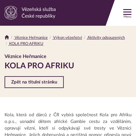
Vězeňská služba
Odkaz
České republiky
Menu
na
hlavní
stránku
Věznice Heřmanice
Výkon vězeňství
Aktivity odsouzených
Drobečková
KOLA PRO AFRIKU
navigace
Věznice Heřmanice
KOLA PRO AFRIKU
Zpět na titulní stránku
Kola, která od dárců z ČR vybírá společnost Kola pro Afriku
o.p.s., usnadní dětem africké Gambie cestu za vzděláním,
opravují vězni, kteří si odpykávají své tresty ve Věznici
Heřmanice. Jejich dobrovolná a nezištná pomoc přinesla nový