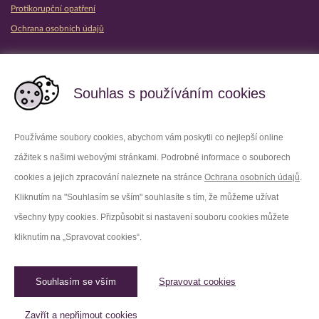
Protikorupční opatření
Ochrana osobních údajů
Partnerské vězeňské služby
Souhlas s používáním cookies
Používáme soubory cookies, abychom vám poskytli co nejlepší online
zážitek s našimi webovými stránkami. Podrobné informace o souborech
Platforma X
Instagram
cookies a jejich zpracování naleznete na stránce
Ochrana osobních údajů
.
Kliknutím na "Souhlasím se vším" souhlasíte s tím, že můžeme užívat
Facebook
Youtube
všechny typy cookies. Přizpůsobit si nastavení souboru cookies můžete
kliknutím na „Spravovat cookies“.
LinkedIn
Threads
Souhlasím se vším
Spravovat cookies
© 2026 Vězeňská služba České republiky /
Původní web
Spravovat cookies
Zavřít a nepřijmout cookies