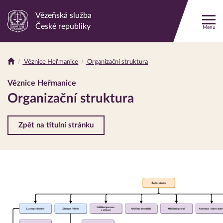
Vězeňská služba
Odkaz
České republiky
Menu
na
hlavní
stránku
Věznice Heřmanice
Organizační struktura
Drobečková
navigace
Věznice Heřmanice
Organizační struktura
Zpět na titulní stránku