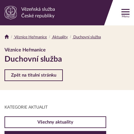
Vězeňská služba
Odkaz
České republiky
Menu
na
hlavní
stránku
Věznice Heřmanice
Aktuality
Duchovní služba
Drobečková
navigace
Věznice Heřmanice
Duchovní služba
Zpět na titulní stránku
KATEGORIE AKTUALIT
Všechny aktuality