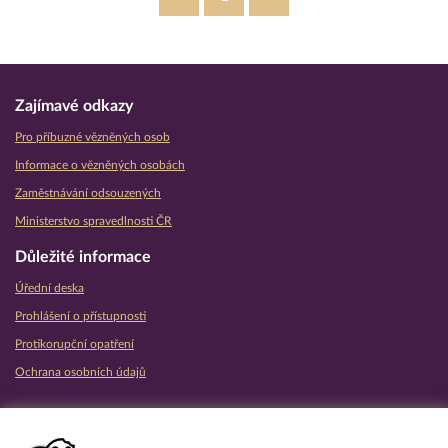
Zajímavé odkazy
Pro příbuzné vězněných osob
Informace o vězněných osobách
Zaměstnávání odsouzených
Ministerstvo spravedlnosti ČR
Důležité informace
Úřední deska
Prohlášení o přístupnosti
Protikorupční opatření
Ochrana osobních údajů
Partnerské vězeňské služby