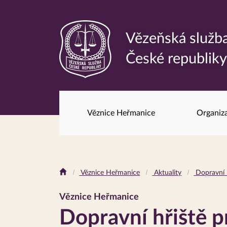
Vězeňská služb
Odkaz
České republik
na
hlavní
stránku
Věznice Heřmanice
Organiz
Drobečková
Věznice Heřmanice
Aktuality
Dopravní h
navigace
Věznice Heřmanice
Dopravní hřiště p