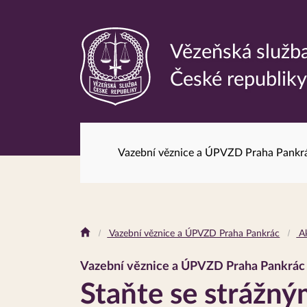
Vězeňská služb
Odkaz
České republik
na
hlavní
stránku
Vazební věznice a ÚPVZD Praha Pankr
Drobečková
Vazební věznice a ÚPVZD Praha Pankrác
Ak
navigace
Vazební věznice a ÚPVZD Praha Pankrác
Staňte se strážn