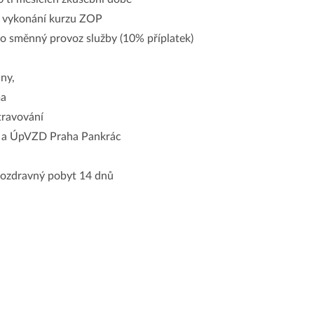
po vykonání kurzu ZOP
bo směnný provoz služby (10% příplatek)
čny,
ma
travování
V a ÚpVZD Praha Pankrác
u ozdravný pobyt 14 dnů