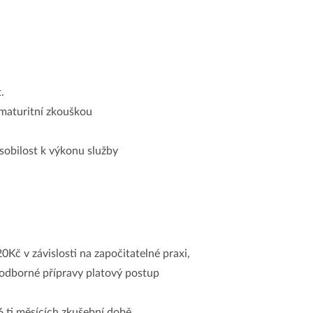
.
maturitní zkouškou
sobilost k výkonu služby
0Kč v závislosti na započitatelné praxi,
 odborné přípravy platový postup
 ti měsících zkušební době