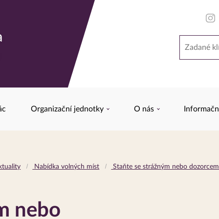
a
Hledat
y
ác
Organizační jednotky
O nás
Informačn
tuality
Nabídka volných míst
Staňte se strážným nebo dozorce
ým nebo