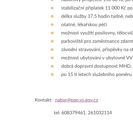
stabilizační příplatek 11 000 Kč 
délka služby 37,5 hodin týdně, ne
ošatné, lékařskou péči
možnost využití posilovny, tělocvi
parkoviště pro zaměstnance zdar
závodní stravování, příspěvky na s
možnost ubytování v ubytovně V
dobrá dopravní dostupnost MHD,
po 15 ti letech služebního poměr
Kontakt:
nabor@pan.vs.gov.cz
tel: 608379461, 261032114