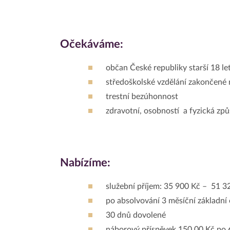
Očekáváme:
občan České republiky starší 18 let
středoškolské vzdělání zakončené 
trestní bezúhonnost
zdravotní, osobností a fyzická způ
Nabízíme:
služební příjem: 35 900 Kč – 51 32
po absolvování 3 měsíční základní
30 dnů dovolené
náborový příspěvek 150 00 Kč po 6