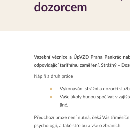
dozorcem
Vazební věznice a ÚpVZD Praha Pankrác nabízí
odpovídající tarifnímu zaměření. Strážný – 
Náplň a druh práce
Vykonávání strážní a dozorčí služ
Vaše úkoly budou spočívat v zajišť
jiné.
Předchozí praxe není nutná, čeká Vás tříměsíčn
psychologii, a také střelbu a vše o zbraních.