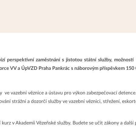
 perspektivní zaměstnání s jistotou státní služby, možností 
Dozorce VV a ÚpVZD Praha Pankrác s náborovým příspěvkem 150 
by ve vazební věznice a ústavu pro výkon zabezpečovací detence
ování strážní a dozorčí služby ve vazební věznici, střežení, esk
í kurz v Akademii Vězeňské služby. Budete se učit zákony a další