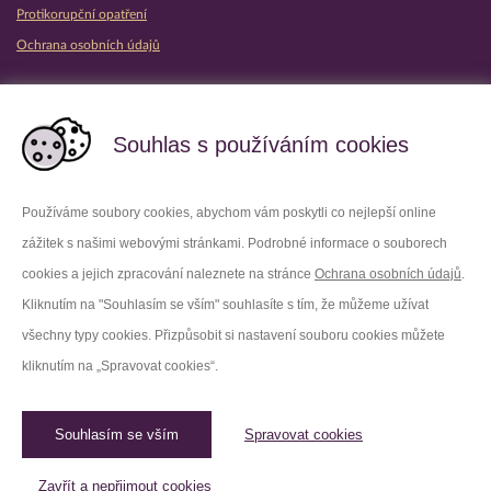
Protikorupční opatření
Ochrana osobních údajů
Partnerské vězeňské služby
Souhlas s používáním cookies
Používáme soubory cookies, abychom vám poskytli co nejlepší online
zážitek s našimi webovými stránkami. Podrobné informace o souborech
Platforma X
Instagram
cookies a jejich zpracování naleznete na stránce
Ochrana osobních údajů
.
Kliknutím na "Souhlasím se vším" souhlasíte s tím, že můžeme užívat
Facebook
Youtube
všechny typy cookies. Přizpůsobit si nastavení souboru cookies můžete
kliknutím na „Spravovat cookies“.
LinkedIn
Threads
Souhlasím se vším
Spravovat cookies
© 2026 Vězeňská služba České republiky /
Původní web
Spravovat cookies
Zavřít a nepřijmout cookies