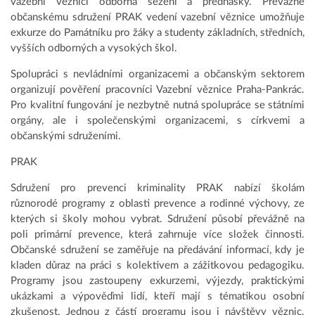
vazební věznici odborná sezení a přednášky. Převážně
občanskému sdružení PRAK vedení vazební věznice umožňuje
exkurze do Památníku pro žáky a studenty základních, středních,
vyšších odborných a vysokých škol.
Spolupráci s nevládními organizacemi a občanským sektorem
organizují pověření pracovníci Vazební věznice Praha-Pankrác.
Pro kvalitní fungování je nezbytně nutná spolupráce se státními
orgány, ale i společenskými organizacemi, s církvemi a
občanskými sdruženími.
PRAK
Sdružení pro prevenci kriminality PRAK nabízí školám
různorodé programy z oblasti prevence a rodinné výchovy, ze
kterých si školy mohou vybrat. Sdružení působí převážně na
poli primární prevence, která zahrnuje více složek činnosti.
Občanské sdružení se zaměřuje na předávání informací, kdy je
kladen důraz na práci s kolektivem a zážitkovou pedagogiku.
Programy jsou zastoupeny exkurzemi, výjezdy, praktickými
ukázkami a výpověďmi lidí, kteří mají s tématikou osobní
zkušenost. Jednou z částí programu jsou i návštěvy věznic.