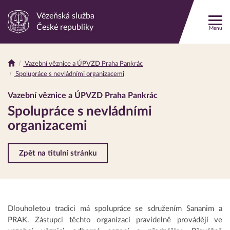
Vězeňská služba
Odkaz
České republiky
Menu
na
hlavní
stránku
Vazební věznice a ÚPVZD Praha Pankrác
Drobečková
Spolupráce s nevládními organizacemi
navigace
Vazební věznice a ÚPVZD Praha Pankrác
Spolupráce s nevládními
organizacemi
Zpět na titulní stránku
Dlouholetou tradici má spolupráce se sdružením Sananim a
PRAK. Zástupci těchto organizací pravidelně provádějí ve