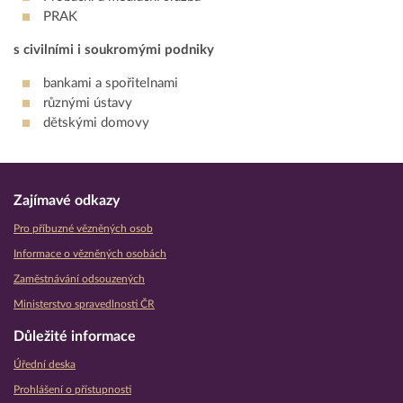
PRAK
s civilními i soukromými podniky
bankami a spořitelnami
různými ústavy
dětskými domovy
Zajímavé odkazy
Pro příbuzné vězněných osob
Informace o vězněných osobách
Zaměstnávání odsouzených
Ministerstvo spravedlnosti ČR
Důležité informace
Úřední deska
Prohlášení o přístupnosti