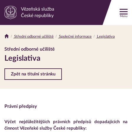
Vězeňská služba
Odkaz
České republiky
Menu
na
hlavní
stránku
Střední odborné učiliště
Společné informace
Legislativa
Drobečková
navigace
Střední odborné učiliště
Legislativa
Zpět na titulní stránku
Právní předpisy
Výčet nejdůležitějších právních předpisů dopadajících na
činnost Vězeňské služby České republiky: