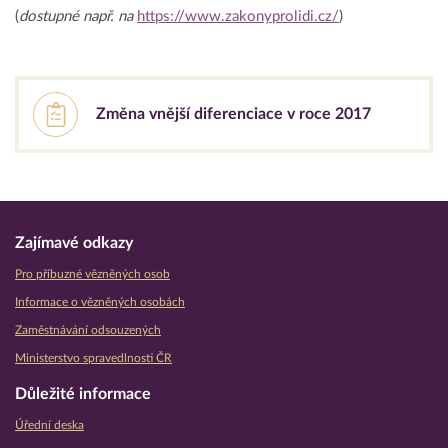
(
dostupné např. na
https://www.zakonyprolidi.cz/
)
Změna vnější diferenciace v roce 2017
Zajímavé odkazy
Pro příbuzné vězněných osob
Informace o vězněných osobách
Zaměstnávání odsouzených
Ministerstvo spravedlnosti ČR
Důležité informace
Úřední deska