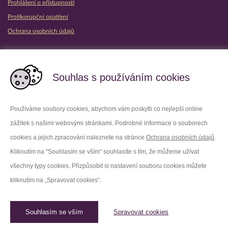
Prohlášení o přístupnosti
Protikorupční opatření
Ochrana osobních údajů
Partnerské vězeňské služby
Souhlas s používáním cookies
Používáme soubory cookies, abychom vám poskytli co nejlepší online
zážitek s našimi webovými stránkami. Podrobné informace o souborech
Platforma X
Instagram
cookies a jejich zpracování naleznete na stránce
Ochrana osobních údajů
.
Kliknutím na "Souhlasím se vším" souhlasíte s tím, že můžeme užívat
Facebook
Youtube
všechny typy cookies. Přizpůsobit si nastavení souboru cookies můžete
kliknutím na „Spravovat cookies“.
LinkedIn
Threads
Souhlasím se vším
Spravovat cookies
© 2026 Vězeňská služba České republiky /
Původní web