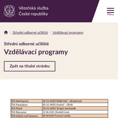
Vězeňská služba
Odkaz
České republiky
Menu
na
hlavní
stránku
Střední odborné učiliště
Vzdělávací programy
Drobečková
navigace
Střední odborné učiliště
Vzdělávací programy
Zpět na titulní stránku