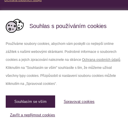
Ochrana osobních údajů
Partnerské vězeňské služby
Souhlas s používáním cookies
Používáme soubory cookies, abychom vám poskytli co nejlepší online
zážitek s našimi webovými stránkami. Podrobné informace o souborech
Platforma X
Instagram
cookies a jejich zpracování naleznete na stránce
Ochrana osobních údajů
.
Kliknutím na "Souhlasím se vším" souhlasíte s tím, že můžeme užívat
Facebook
Youtube
všechny typy cookies. Přizpůsobit si nastavení souboru cookies můžete
kliknutím na „Spravovat cookies“.
LinkedIn
Threads
Souhlasím se vším
Spravovat cookies
© 2026 Vězeňská služba České republiky /
Původní web
Spravovat cookies
Zavřít a nepřijmout cookies
Created by