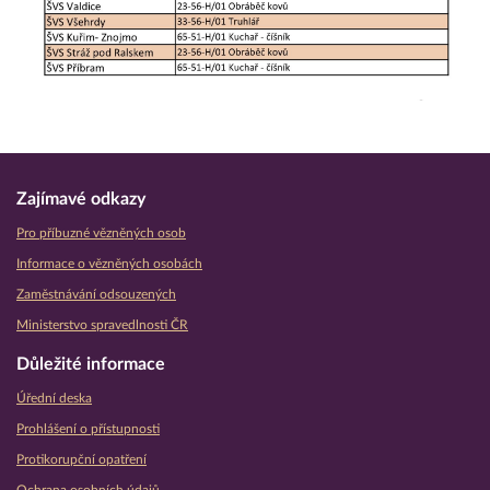
Zajímavé odkazy
Pro příbuzné vězněných osob
Informace o vězněných osobách
Zaměstnávání odsouzených
Ministerstvo spravedlnosti ČR
Důležité informace
Úřední deska
Prohlášení o přístupnosti
Protikorupční opatření