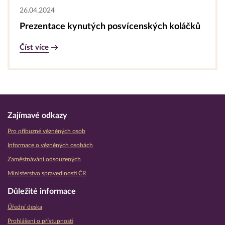
26.04.2024
Prezentace kynutých posvícenských koláčků
Číst více
Zajímavé odkazy
Pro příbuzné vězněných osob
Informace o vězněných osobách
Zaměstnávání odsouzených
Ministerstvo spravedlnosti ČR
Důležité informace
Úřední deska
Prohlášení o přístupnosti