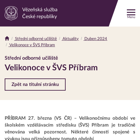
Vězeňská služba
Odkaz
České republiky
Menu
na
hlavní
stránku
Střední odborné učiliště
Aktuality
Duben 2024
Drobečková
Velikonoce v ŠVS Příbram
navigace
Střední odborné učiliště
Velikonoce v ŠVS Příbram
Zpět na titulní stránku
PŘÍBRAM 27. března (VS ČR) – Velikonočnímu období ve
školském vzdělávacím středisku (ŠVS) Příbram je tradičně
věnována velká pozornost. Některé činnosti spojené s
výukou jsou přizpůsobeny tomuto období