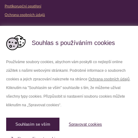
Protikorupční opatření
Ochrana osobních údajů
Partnerské vězeňské služby
Souhlas s používáním cookies
Používáme soubory cookies, abychom vám poskytli co nejlepší online
zážitek s našimi webovými stránkami. Podrobné informace o souborech
Platforma X
Instagram
cookies a jejich zpracování naleznete na stránce
Ochrana osobních údajů
.
Kliknutím na "Souhlasím se vším" souhlasíte s tím, že můžeme užívat
Facebook
Youtube
všechny typy cookies. Přizpůsobit si nastavení souboru cookies můžete
kliknutím na „Spravovat cookies“.
LinkedIn
Threads
Souhlasím se vším
Spravovat cookies
© 2026 Vězeňská služba České republiky /
Původní web
Spravovat cookies