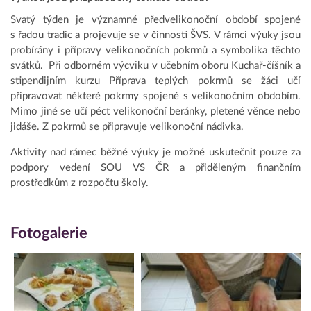
Svatý týden je významné předvelikonoční období spojené
s řadou tradic a projevuje se v činnosti ŠVS. V rámci výuky jsou
probírány i přípravy velikonočních pokrmů a symbolika těchto
svátků. Při odborném výcviku v učebním oboru Kuchař-číšník a
stipendijním kurzu Příprava teplých pokrmů se žáci učí
připravovat některé pokrmy spojené s velikonočním obdobím.
Mimo jiné se učí péct velikonoční beránky, pletené věnce nebo
jidáše. Z pokrmů se připravuje velikonoční nádivka.
Aktivity nad rámec běžné výuky je možné uskutečnit pouze za
podpory vedení SOU VS ČR a přiděleným finančním
prostředkům z rozpočtu školy.
Fotogalerie