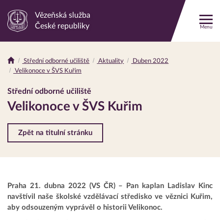
Vězeňská služba
Odkaz
České republiky
Menu
na
hlavní
stránku
Střední odborné učiliště
Aktuality
Duben 2022
Drobečková
Velikonoce v ŠVS Kuřim
navigace
Střední odborné učiliště
Velikonoce v ŠVS Kuřim
Zpět na titulní stránku
Praha 21. dubna 2022 (VS ČR) – Pan kaplan Ladislav Kinc
navštívil naše školské vzdělávací středisko ve věznici Kuřim,
aby odsouzeným vyprávěl o historii Velikonoc.