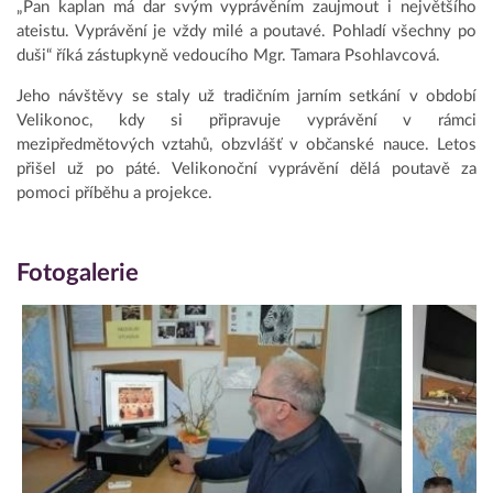
„Pan kaplan má dar svým vyprávěním zaujmout i největšího
ateistu. Vyprávění je vždy milé a poutavé. Pohladí všechny po
duši“ říká zástupkyně vedoucího Mgr. Tamara Psohlavcová.
Jeho návštěvy se staly už tradičním jarním setkání v období
Velikonoc, kdy si připravuje vyprávění v rámci
mezipředmětových vztahů, obzvlášť v občanské nauce. Letos
přišel už po páté. Velikonoční vyprávění dělá poutavě za
pomoci příběhu a projekce.
Fotogalerie