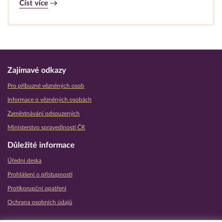
Číst více
Zajímavé odkazy
Pro příbuzné vězněných osob
Informace o vězněných osobách
Zaměstnávání odsouzených
Ministerstvo spravedlnosti ČR
Důležité informace
Úřední deska
Prohlášení o přístupnosti
Protikorupční opatření
Ochrana osobních údajů