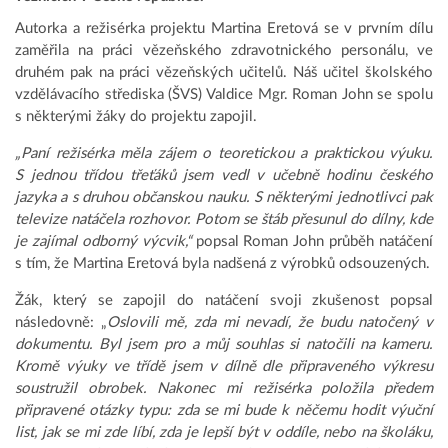
Autorka a režisérka projektu Martina Eretová se v prvním dílu
zaměřila na práci vězeňského zdravotnického personálu, ve
druhém pak na práci vězeňských učitelů. Náš učitel školského
vzdělávacího střediska (ŠVS) Valdice Mgr. Roman John se spolu
s některými žáky do projektu zapojil.
„Paní režisérka měla zájem o teoretickou a praktickou výuku.
S jednou třídou třeťáků jsem vedl v učebně hodinu českého
jazyka a s druhou občanskou nauku. S některými jednotlivci pak
televize natáčela rozhovor. Potom se štáb přesunul do dílny, kde
je zajímal odborný výcvik,“
popsal Roman John průběh natáčení
s tím, že Martina Eretová byla nadšená z výrobků odsouzených.
Žák, který se zapojil do natáčení svoji zkušenost popsal
následovně: „
Oslovili mě, zda mi nevadí, že budu natočený v
dokumentu. Byl jsem pro a můj souhlas si natočili na kameru.
Kromě výuky ve třídě jsem v dílně dle připraveného výkresu
soustružil obrobek. Nakonec mi režisérka položila předem
připravené otázky typu: zda se mi bude k něčemu hodit výuční
list, jak se mi zde líbí, zda je lepší být v oddíle, nebo na školáku,