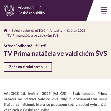
Vězeňská služba
Odkaz
České republiky
Menu
na
hlavní
stránku
Střední odborné učiliště
Aktuality
Květen 2025
Drobečková
TV Prima natáčela ve valdickém ŠVS
navigace
Střední odborné učiliště
TV Prima natáčela ve valdickém ŠVS
Zpět na titulní stránku
VALDICE 15. května 2025 (VS ČR) – Štáb televize Prima
natáčel ve Věznici Valdice dva díly z dokumentární série
Služba za mřížemi, která se postupně točí v sedmi vybraných
věznicích v České republice.