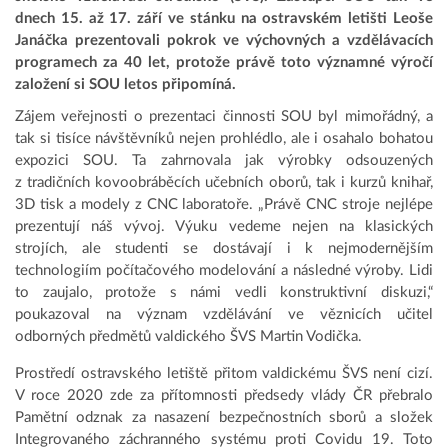
dnech 15. až 17. září ve stánku na ostravském letišti Leoše
Janáčka prezentovali pokrok ve výchovných a vzdělávacích
programech za 40 let, protože právě toto významné výročí
založení si SOU letos připomíná.
Zájem veřejnosti o prezentaci činnosti SOU byl mimořádný, a
tak si tisíce návštěvníků nejen prohlédlo, ale i osahalo bohatou
expozici SOU. Ta zahrnovala jak výrobky odsouzených
z tradičních kovoobráběcích učebních oborů, tak i kurzů knihař,
3D tisk a modely z CNC laboratoře. „Právě CNC stroje nejlépe
prezentují náš vývoj. Výuku vedeme nejen na klasických
strojích, ale studenti se dostávají i k nejmodernějším
technologiím počítačového modelování a následné výroby. Lidi
to zaujalo, protože s námi vedli konstruktivní diskuzi,“
poukazoval na význam vzdělávání ve věznicích učitel
odborných předmětů valdického ŠVS Martin Vodička.
Prostředí ostravského letiště přitom valdickému ŠVS není cizí.
V roce 2020 zde za přítomnosti předsedy vlády ČR přebralo
Pamětní odznak za nasazení bezpečnostních sborů a složek
Integrovaného záchranného systému proti Covidu 19. Toto