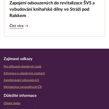
Zapojení odsouzených do revitalizace ŠVS a
vybudování knihařské dílny ve Stráži pod
Ralskem
Číst více
Zajímavé odkazy
Pro příbuzné vězněných osob
Informace o vězněných osobách
Zaměstnávání odsouzených
Ministerstvo spravedlnosti ČR
Důležité informace
Úřední deska