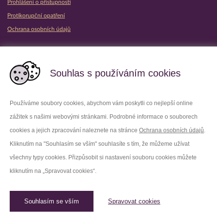
Prohlášení o přístupnosti
Protikorupční opatření
Ochrana osobních údajů
Partnerské vězeňské služby
Souhlas s používáním cookies
Používáme soubory cookies, abychom vám poskytli co nejlepší online
zážitek s našimi webovými stránkami. Podrobné informace o souborech
Platforma X
Instagram
cookies a jejich zpracování naleznete na stránce
Ochrana osobních údajů
.
Kliknutím na "Souhlasím se vším" souhlasíte s tím, že můžeme užívat
Facebook
Youtube
všechny typy cookies. Přizpůsobit si nastavení souboru cookies můžete
kliknutím na „Spravovat cookies“.
LinkedIn
Threads
Souhlasím se vším
Spravovat cookies
© 2026 Vězeňská služba České republiky /
Původní web