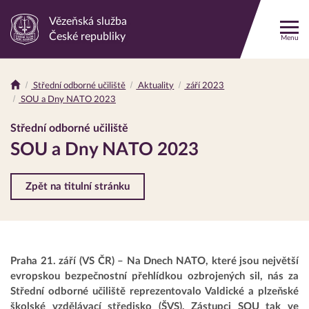
Vězeňská služba
Odkaz
České republiky
Menu
na
hlavní
stránku
Střední odborné učiliště
Aktuality
září 2023
Drobečková
SOU a Dny NATO 2023
navigace
Střední odborné učiliště
SOU a Dny NATO 2023
Zpět na titulní stránku
Praha 21. září (VS ČR) – Na Dnech NATO, které jsou největší
evropskou bezpečnostní přehlídkou ozbrojených sil, nás za
Střední odborné učiliště reprezentovalo Valdické a plzeňské
školské vzdělávací středisko (ŠVS). Zástupci SOU tak ve