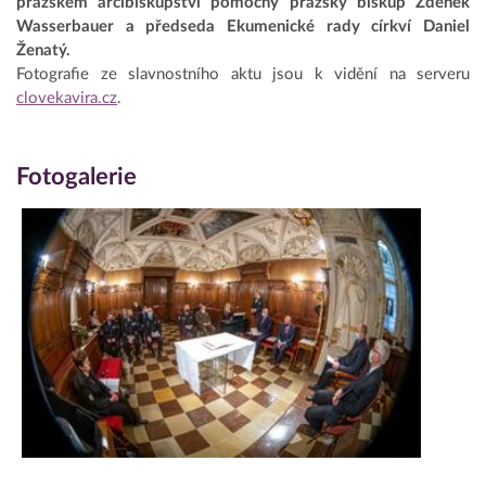
pražském arcibiskupství pomocný pražský biskup Zdeněk
Wasserbauer a předseda Ekumenické rady církví Daniel
Ženatý.
Fotografie ze slavnostního aktu jsou k vidění na serveru
clovekavira.cz
.
Fotogalerie