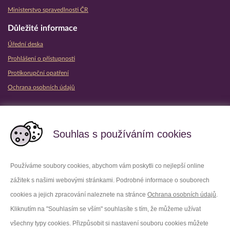
Ministerstvo spravedlnosti ČR
Důležité informace
Úřední deska
Prohlášení o přístupnosti
Protikorupční opatření
Ochrana osobních údajů
Partnerské vězeňské služby
Souhlas s používáním cookies
Používáme soubory cookies, abychom vám poskytli co nejlepší online
zážitek s našimi webovými stránkami. Podrobné informace o souborech
Platforma X
Instagram
cookies a jejich zpracování naleznete na stránce
Ochrana osobních údajů
.
Kliknutím na "Souhlasím se vším" souhlasíte s tím, že můžeme užívat
Facebook
Youtube
všechny typy cookies. Přizpůsobit si nastavení souboru cookies můžete