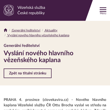
Vězeňská služba
Odkaz
České republiky
Menu
na
hlavní
stránku
Generální ředitelství
Aktuality
Drobečková
Vyslání nového hlavního vězeňského kaplana
navigace
Generální ředitelství
Vyslání nového hlavního
vězeňského kaplana
Zpět na titulní stránku
PRAHA 4. prosince (clovekavira.cz) - Nového hlavního
kaplana Vězeňské služby ČR Ottu Brocha vyslal ve středu na