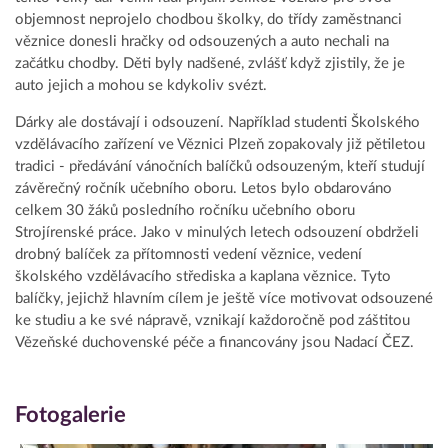
objemnost neprojelo chodbou školky, do třídy zaměstnanci
věznice donesli hračky od odsouzených a auto nechali na
začátku chodby. Děti byly nadšené, zvlášť když zjistily, že je
auto jejich a mohou se kdykoliv svézt.
Dárky ale dostávají i odsouzení. Například studenti Školského
vzdělávacího zařízení ve Věznici Plzeň zopakovaly již pětiletou
tradici - předávání vánočních balíčků odsouzeným, kteří studují
závěrečný ročník učebního oboru. Letos bylo obdarováno
celkem 30 žáků posledního ročníku učebního oboru
Strojírenské práce. Jako v minulých letech odsouzení obdrželi
drobný balíček za přítomnosti vedení věznice, vedení
školského vzdělávacího střediska a kaplana věznice. Tyto
balíčky, jejichž hlavním cílem je ještě více motivovat odsouzené
ke studiu a ke své nápravě, vznikají každoročně pod záštitou
Vězeňské duchovenské péče a financovány jsou Nadací ČEZ.
Fotogalerie