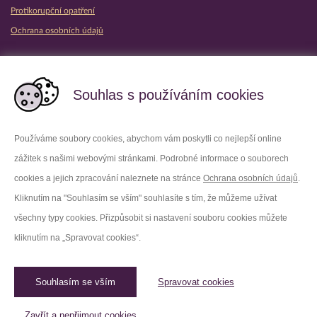
Protikorupční opatření
Ochrana osobních údajů
Partnerské vězeňské služby
Souhlas s používáním cookies
Používáme soubory cookies, abychom vám poskytli co nejlepší online
zážitek s našimi webovými stránkami. Podrobné informace o souborech
Platforma X
Instagram
cookies a jejich zpracování naleznete na stránce
Ochrana osobních údajů
.
Kliknutím na "Souhlasím se vším" souhlasíte s tím, že můžeme užívat
Facebook
Youtube
všechny typy cookies. Přizpůsobit si nastavení souboru cookies můžete
kliknutím na „Spravovat cookies“.
LinkedIn
Threads
Souhlasím se vším
Spravovat cookies
© 2026 Vězeňská služba České republiky /
Původní web
Spravovat cookies
Zavřít a nepřijmout cookies