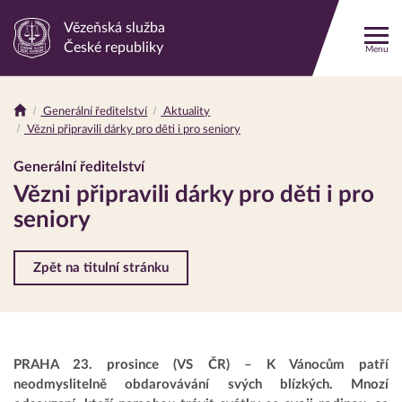
Vězeňská služba
Odkaz
České republiky
Menu
na
hlavní
stránku
Generální ředitelství
Aktuality
Drobečková
Vězni připravili dárky pro děti i pro seniory
navigace
Generální ředitelství
Vězni připravili dárky pro děti i pro
seniory
Zpět na titulní stránku
PRAHA 23. prosince (VS ČR) – K Vánocům patří
neodmyslitelně obdarovávání svých blízkých. Mnozí