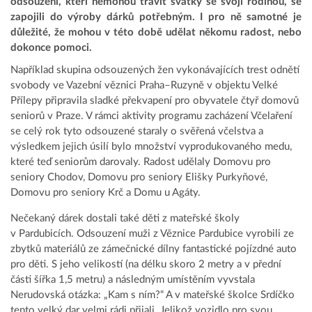
odsouzení, kteří nemohou trávit svátky se svoji rodinou, se
zapojili do výroby dárků potřebným. I pro ně samotné je
důležité, že mohou v této době udělat někomu radost, nebo
dokonce pomoci.
Například skupina odsouzených žen vykonávajících trest odnětí
svobody ve Vazební věznici Praha–Ruzyně v objektu Velké
Přílepy připravila sladké překvapení pro obyvatele čtyř domovů
seniorů v Praze. V rámci aktivity programu zacházení Včelaření
se celý rok tyto odsouzené staraly o svěřená včelstva a
výsledkem jejich úsilí bylo množství vyprodukovaného medu,
které teď seniorům darovaly. Radost udělaly Domovu pro
seniory Chodov, Domovu pro seniory Elišky Purkyňové,
Domovu pro seniory Krč a Domu u Agáty.
Nečekaný dárek dostali také děti z mateřské školy
v Pardubicích. Odsouzení muži z Věznice Pardubice vyrobili ze
zbytků materiálů ze zámečnické dílny fantastické pojízdné auto
pro děti. S jeho velikostí (na délku skoro 2 metry a v přední
části šířka 1,5 metru) a následným umístěním vyvstala
Nerudovská otázka: „Kam s ním?“ A v mateřské školce Srdíčko
tento velký dar velmi rádi přijali. Jelikož vozidlo pro svou