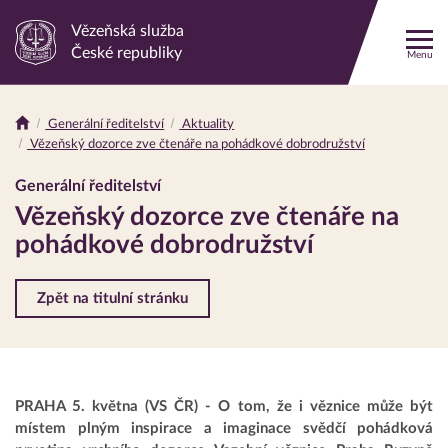
Vězeňská služba
Odkaz
České republiky
Menu
na
hlavní
stránku
Generální ředitelství
Aktuality
Drobečková
Vězeňský dozorce zve čtenáře na pohádkové dobrodružství
navigace
Generální ředitelství
Vězeňský dozorce zve čtenáře na
pohádkové dobrodružství
Zpět na titulní stránku
PRAHA 5. května (VS ČR) - O tom, že i věznice může být
místem plným inspirace a imaginace svědčí pohádková