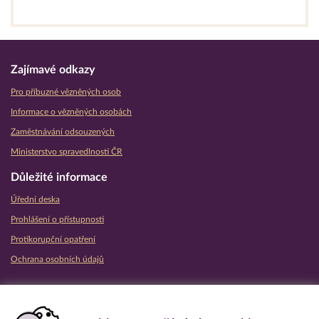
Zajímavé odkazy
Pro příbuzné vězněných osob
Informace o vězněných osobách
Zaměstnávání odsouzených
Ministerstvo spravedlnosti ČR
Důležité informace
Úřední deska
Prohlášení o přístupnosti
Protikorupční opatření
Ochrana osobních údajů
Partnerské vězeňské služby