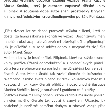
prvotina vrchního dozorce Vazební věznice Praha Ruzyně
Marka Šnábla, který je autorem napínavé dětské knihy
Filipínek. V současné době autor shání prostředky k vydání
knihy prostřednictvím crowdfundingového portálu Pointa.cz.
„Přes dvacet let se denně pracovně stýkám s lidmi, kteří se
dostali za hranu zákona a skončili ve věznici. Jejich životy mě v
mnohém obohacují, ale zároveň mi otevírají oči a připomínají,
jak je důležité si v sobě udržet dobro a nevpouštět zlo,“ říká
autor Marek Šnábl.
Hrdinou knihy je lesní skřítek Filipínek, který na každé stránce
knihy prožívá úžasná dobrodružství a s pomocí svých přátel i
pána lesa se připravuje na poslední, nejdůležitější boj ve svém
životě. Autor, Marek Šnábl, tak zavádí čtenáře do krásného a
tajemného lesního světa plného zvířátek, kouzelných bytostí a
kvetoucích luk, který čtenáři přibližují i pozoruhodné ilustrace
Martina Stehlíka, který je současně i grafikem celé knížky.
Šnáblova kniha má silný příběh; každá kapitola má určité poslání
a nejen malého čtenáře tak vybízí k zamyšlení. Ukazuje, jak
potřebné je nezištně pomáhat druhým, a zároveň varuje před