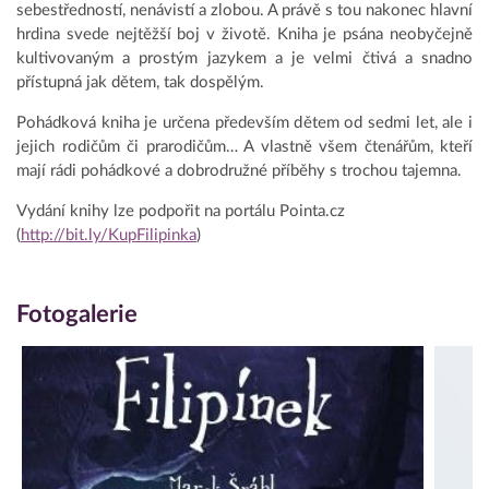
sebestředností, nenávistí a zlobou. A právě s tou nakonec hlavní
hrdina svede nejtěžší boj v životě. Kniha je psána neobyčejně
kultivovaným a prostým jazykem a je velmi čtivá a snadno
přístupná jak dětem, tak dospělým.
Pohádková kniha je určena především dětem od sedmi let, ale i
jejich rodičům či prarodičům… A vlastně všem čtenářům, kteří
mají rádi pohádkové a dobrodružné příběhy s trochou tajemna.
Vydání knihy lze podpořit na portálu Pointa.cz
(
http://bit.ly/KupFilipinka
)
Fotogalerie