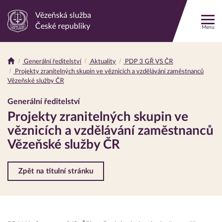
Vězeňská služba
Odkaz
České republiky
Menu
na
hlavní
stránku
Generální ředitelství
Aktuality
PDP 3 GŘ VS ČR
Drobečková
Projekty zranitelných skupin ve věznicích a vzdělávání zaměstnanců
navigace
Vězeňské služby ČR
Generální ředitelství
Projekty zranitelných skupin ve
věznicích a vzdělávání zaměstnanců
Vězeňské služby ČR
Zpět na titulní stránku