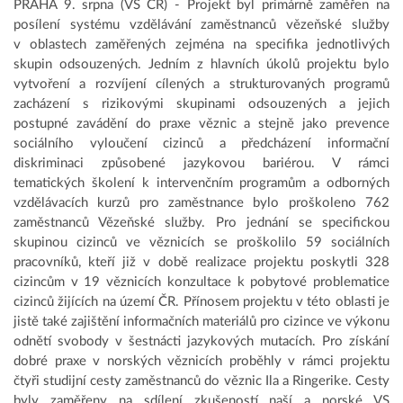
PRAHA 9. srpna (VS ČR) - Projekt byl primárně zaměřen na
posílení systému vzdělávání zaměstnanců vězeňské služby
v oblastech zaměřených zejména na specifika jednotlivých
skupin odsouzených. Jedním z hlavních úkolů projektu bylo
vytvoření a rozvíjení cílených a strukturovaných programů
zacházení s rizikovými skupinami odsouzených a jejich
postupné zavádění do praxe věznic a stejně jako prevence
sociálního vyloučení cizinců a předcházení informační
diskriminaci způsobené jazykovou bariérou. V rámci
tematických školení k intervenčním programům a odborných
vzdělávacích kurzů pro zaměstnance bylo proškoleno 762
zaměstnanců Vězeňské služby. Pro jednání se specifickou
skupinou cizinců ve věznicích se proškolilo 59 sociálních
pracovníků, kteří již v době realizace projektu poskytli 328
cizincům v 19 věznicích konzultace k pobytové problematice
cizinců žijících na území ČR. Přínosem projektu v této oblasti je
jistě také zajištění informačních materiálů pro cizince ve výkonu
odnětí svobody v šestnácti jazykových mutacích. Pro získání
dobré praxe v norských věznicích proběhly v rámci projektu
čtyři studijní cesty zaměstnanců do věznic Ila a Ringerike. Cesty
byly zaměřeny na sdílení zkušeností naší a norské VS