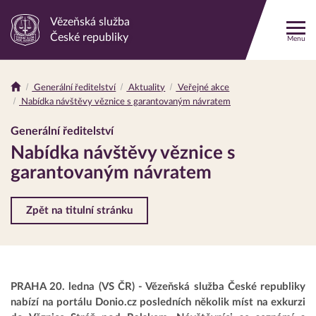
Vězeňská služba
Odkaz
České republiky
Menu
na
hlavní
stránku
Generální ředitelství
Aktuality
Veřejné akce
Drobečková
Nabídka návštěvy věznice s garantovaným návratem
navigace
Generální ředitelství
Nabídka návštěvy věznice s
garantovaným návratem
Zpět na titulní stránku
PRAHA 20. ledna (VS ČR) - Vězeňská služba České republiky
nabízí na portálu Donio.cz posledních několik míst na exkurzi