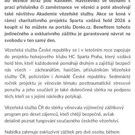
do Věznice Stráž pod Ralskem. Návštěvníci se seznámí s
prací příslušníka či zaměstnance ve věznici a poté absolvují
také návštěvu Akademie vězeňské služby. Akce se koná v
rámci charitativního projektu Sparta vzdává hold 2026 a
koupit si ho můžete na portálu Donio.cz. Benefitem tohoto
jedinečného a exkluzívního zážitku je garantovaný návrat na
svobodu v ten samý den.
Vězeňská služba České republiky se i v letošním roce zapojuje
do projektu hokejového klubu HC Sparta Praha, který vzdává
hold těm, kteří každodenně pomáhají druhým a zajišťují bezpečí
nás všech – záchranářům, hasičům, příslušníkům Vězeňské
služby ČR, policistům i Armádě České republiky. Sedmnáctý
ročník projektu je věnován tématu posttraumatické stresové
poruchy a jeho součástí je také dobročinná sbírka na podporu
těch, kteří se s jejími následky potýkají.
Vězeňská služba ČR do sbírky věnovala výjimečný zážitkový
program pro deset zájemců, kteří chtějí bezpečně, avšak
detailně poznat fungování současného českého vězeňství.
Nabídka zahrnuje exkluzivní zážitek pro dvě osoby, během