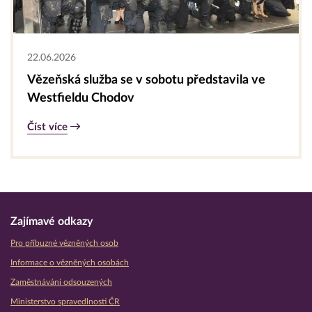
22.06.2026
Vězeňská služba se v sobotu představila ve
Westfieldu Chodov
Číst více
Zajímavé odkazy
Pro příbuzné vězněných osob
Informace o vězněných osobách
Zaměstnávání odsouzených
Ministerstvo spravedlnosti ČR