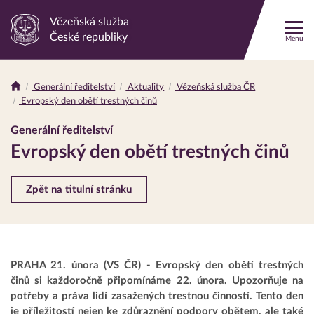
Vězeňská služba
Odkaz
České republiky
Menu
na
hlavní
stránku
Generální ředitelství
Aktuality
Vězeňská služba ČR
Drobečková
Evropský den obětí trestných činů
navigace
Generální ředitelství
Evropský den obětí trestných činů
Zpět na titulní stránku
PRAHA 21. února (VS ČR) - Evropský den obětí trestných
činů si každoročně připomínáme 22. února. Upozorňuje na
potřeby a práva lidí zasažených trestnou činností. Tento den
je příležitostí nejen ke zdůraznění podpory obětem, ale také