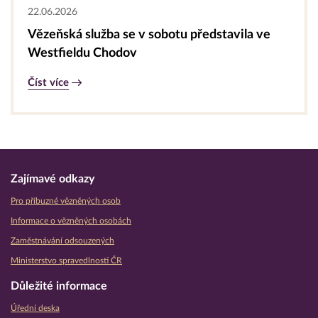
22.06.2026
Vězeňská služba se v sobotu představila ve
Westfieldu Chodov
Číst více
Zajímavé odkazy
Pro příbuzné vězněných osob
Informace o vězněných osobách
Zaměstnávání odsouzených
Ministerstvo spravedlnosti ČR
Důležité informace
Úřední deska