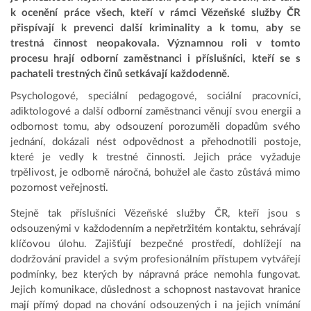
k ocenění práce všech, kteří v rámci Vězeňské služby ČR
přispívají k prevenci další kriminality a k tomu, aby se
trestná činnost neopakovala. Významnou roli v tomto
procesu hrají odborní zaměstnanci i příslušníci, kteří se s
pachateli trestných činů setkávají každodenně.
Psychologové, speciální pedagogové, sociální pracovníci,
adiktologové a další odborní zaměstnanci věnují svou energii a
odbornost tomu, aby odsouzení porozuměli dopadům svého
jednání, dokázali nést odpovědnost a přehodnotili postoje,
které je vedly k trestné činnosti. Jejich práce vyžaduje
trpělivost, je odborně náročná, bohužel ale často zůstává mimo
pozornost veřejnosti.
Stejně tak příslušníci Vězeňské služby ČR, kteří jsou s
odsouzenými v každodenním a nepřetržitém kontaktu, sehrávají
klíčovou úlohu. Zajišťují bezpečné prostředí, dohlížejí na
dodržování pravidel a svým profesionálním přístupem vytvářejí
podmínky, bez kterých by nápravná práce nemohla fungovat.
Jejich komunikace, důslednost a schopnost nastavovat hranice
mají přímý dopad na chování odsouzených i na jejich vnímání