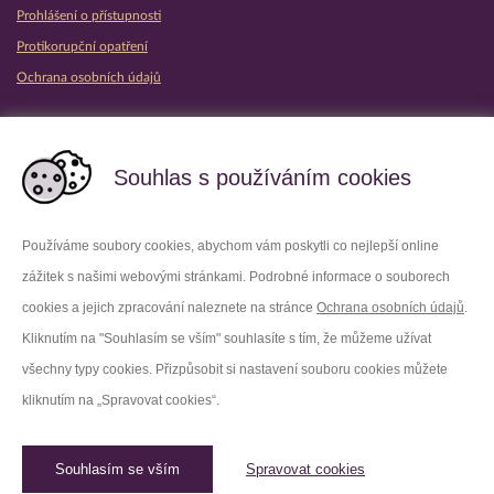
Prohlášení o přístupnosti
Protikorupční opatření
Ochrana osobních údajů
Partnerské vězeňské služby
Souhlas s používáním cookies
Používáme soubory cookies, abychom vám poskytli co nejlepší online
zážitek s našimi webovými stránkami. Podrobné informace o souborech
Platforma X
Instagram
cookies a jejich zpracování naleznete na stránce
Ochrana osobních údajů
.
Kliknutím na "Souhlasím se vším" souhlasíte s tím, že můžeme užívat
Facebook
Youtube
všechny typy cookies. Přizpůsobit si nastavení souboru cookies můžete
kliknutím na „Spravovat cookies“.
LinkedIn
Threads
Souhlasím se vším
Spravovat cookies
© 2026 Vězeňská služba České republiky /
Původní web