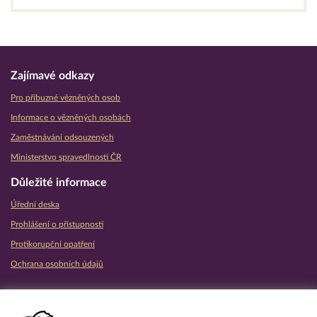
Zajímavé odkazy
Pro příbuzné vězněných osob
Informace o vězněných osobách
Zaměstnávání odsouzených
Ministerstvo spravedlnosti ČR
Důležité informace
Úřední deska
Prohlášení o přístupnosti
Protikorupční opatření
Ochrana osobních údajů
Partnerské vězeňské služby