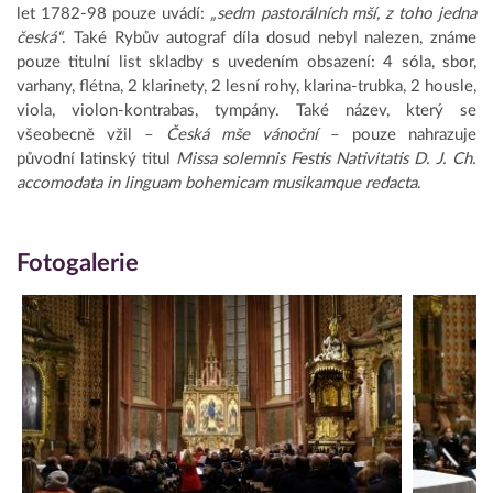
let 1782-98 pouze uvádí:
„sedm pastorálních mší, z toho jedna
česká“
. Také Rybův autograf díla dosud nebyl nalezen, známe
pouze titulní list skladby s uvedením obsazení: 4 sóla, sbor,
varhany, flétna, 2 klarinety, 2 lesní rohy, klarina-trubka, 2 housle,
viola, violon-kontrabas, tympány. Také název, který se
všeobecně vžil –
Česká mše vánoční
– pouze nahrazuje
původní latinský titul
Missa solemnis Festis Nativitatis D. J. Ch.
accomodata in linguam bohemicam musikamque redacta
.
Fotogalerie