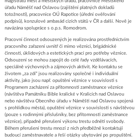
magistrátů měst a městských úřadů, pracovnice Městského
úřadu Náměšť nad Oslavou (zajištění platných dokladů
totožnosti), pracovnice OÚ Rapotice (úřední ověřování
podpisů), konzulové ambasád cizích států v ČR a další. Nově je
navázána spolupráce s o.p.s. Romodrom.
Pracovní činnost odsouzených je realizována prostřednictvím
pracovního zařazení uvnitř či mimo věznici, brigádnické
činnosti, úklidových a estetických prací pro potřeby věznice.
Odsouzení se mohou zapojit do celé řady vzdělávacích,
speciálně výchovných a zájmových aktivit. Ke kontaktu se
životem „za zdí“ jsou realizovány společné i individuální
aktivity, jako jsou např. opuštění věznice v souvislosti s
Programem zacházení za přítomnosti zaměstnance věznice
(návštěva Památníku Bible kralické v Kralicích nad Oslavou
nebo návštěva Obecního úřadu v Náměšti nad Oslavou spojená
s prohlídkou města), opuštění věznice v souvislosti s návštěvou
(pouze s rodinnými příslušníky, bez přítomnosti zaměstnance
věznice), případně přerušení výkonu trestu odnětí svobody.
Během přerušení trestu mnozí z nich předběžně kontaktují
budoucí zaměstnavatele a řeší otázky ubytování po propuštění.