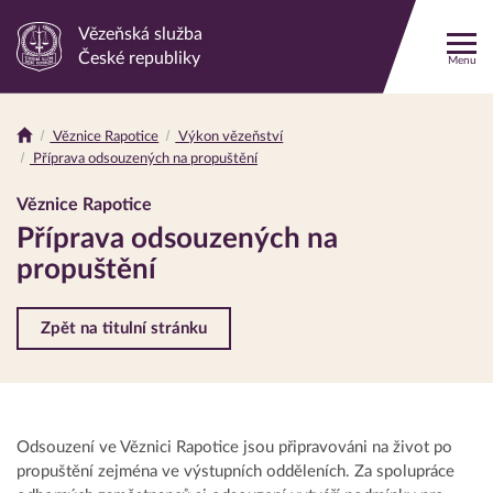
Vězeňská služba
Odkaz
České republiky
Menu
na
hlavní
stránku
Věznice Rapotice
Výkon vězeňství
Drobečková
Příprava odsouzených na propuštění
navigace
Věznice Rapotice
Příprava odsouzených na
propuštění
Zpět na titulní stránku
Odsouzení ve Věznici Rapotice jsou připravováni na život po
propuštění zejména ve výstupních odděleních. Za spolupráce