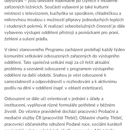
ubytování – jsou umístěni maximálně po čtyřech v moderně
zařízených ložnicích. Součástí vybavení je také kulturní
místnost s televizorem, kuchyňka se sporákem, chladničkou a
mikrovlnou troubou s možností přípravy jednoduchých teplých
i studených pokrmů. K realizaci sebeobslužných činností je dále
vybaveno výstupní oddělení přístroji a pomůckami pro praní,
žehlení a sušení prádla.
V rámci stanoveného Programu zacházení probíhají každý týden
komunitní setkávání odsouzených zařazených do výstupního
oddělení. Tato společná setkání mají za cíl řešit aktuální
problémy a seznámit odsouzené s programem výstupního
oddělení na další období. Snahou je vést odsouzené k
samostatnosti a odpovědnosti v rozhodování a k aktivnímu
podílu na dění v oddělení (např. v oblasti estetizace).
Odsouzení se dále učí orientovat v jednání s úřady a
institucemi, vyplňovat různé formuláře potřebné v běžném
životě. Do věznice pravidelně dochází pracovníci Probační a
mediační služby ČR (pracoviště Třebíč), Oblastní charity Třebíč,
pracovníci občanského sdružení Podané ruce, sociální kurátoři