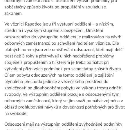
odborných zaměstnanců si odsouzení vytváří podmínky pro
soběstačný způsob života po propuštění v souladu se
zákonem.
Ve věznici Rapotice jsou tři výstupní oddělení – s nízkým,
středním i vysokým stupněm zabezpečení. Umístění
odsouzeného do výstupního oddělení je realizováno na návrh
odborných zaměstnanců po schválení ředitelem věznice. Dle
platných norem jsou zde umisťováni odsouzení, kteří mají delší
trest než 3 roky a přetrvávají u nich nedořešené problémy
spojené s propuštěním a ti, kterým je třeba pomáhat při
vytváření příznivých podmínek pro samostatný způsob života.
Cílem pobytu odsouzených na tomto oddělení je zajištění
plynulého přechodu jedince z vězeňského prostředí do
společnosti po dlouhodobém pobytu ve výkonu trestu odnětí
svobody. Ve výstupním oddělení pracuje s odsouzenými tým
odborných zaměstnanců, který se jim snaží pomáhat zejména v
oblasti prohlubování návyků a dovedností potřebných pro život
na svobodě.
Odsouzení mají na výstupním oddělení zvýhodněné podmínky