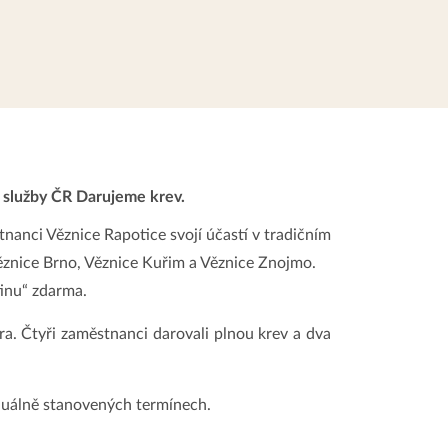
 služby ČR Darujeme krev.
nanci Věznice Rapotice svojí účastí v tradičním
 Věznice Brno, Věznice Kuřim a Věznice Znojmo.
tinu“ zdarma.
ara. Čtyři zaměstnanci darovali plnou krev a dva
iduálně stanovených termínech.