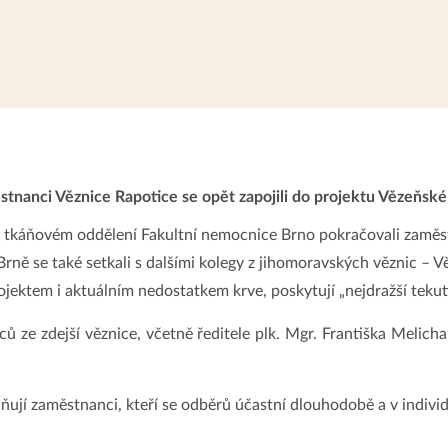
tnanci Věznice Rapotice se opět zapojili do projektu Vězeňské
a tkáňovém oddělení Fakultní nemocnice Brno pokračovali zaměst
 Brně se také setkali s dalšími kolegy z jihomoravských věznic –
jektem i aktuálním nedostatkem krve, poskytují „nejdražší teku
ů ze zdejší věznice, včetně ředitele plk. Mgr. Františka Melich
ňují zaměstnanci, kteří se odběrů účastní dlouhodobě a v indiv