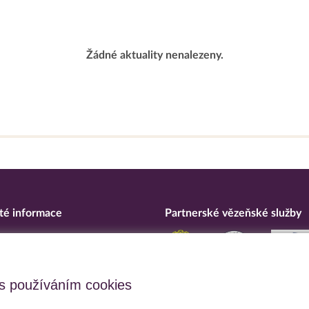
Žádné aktuality nenalezeny.
té informace
Partnerské vězeňské služby
eska
ní o přístupnosti
upční opatření
s používáním cookies
 osobních údajů