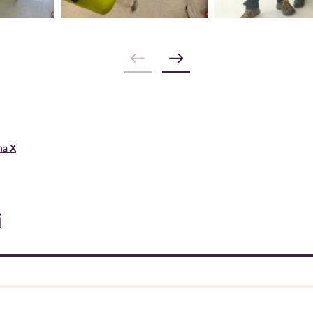
ma X
i