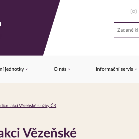
a
Hledat
y
ní jednotky
O nás
Informační servis
diční akci Vězeňské služby ČR
 akci Vězeňské