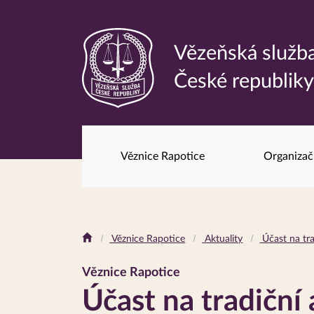
Vězeňská služb
Odkaz
České republik
na
hlavní
stránku
Věznice Rapotice
Organizač
Drobečková
Věznice Rapotice
Aktuality
Účast na tra
navigace
Věznice Rapotice
Účast na tradiční