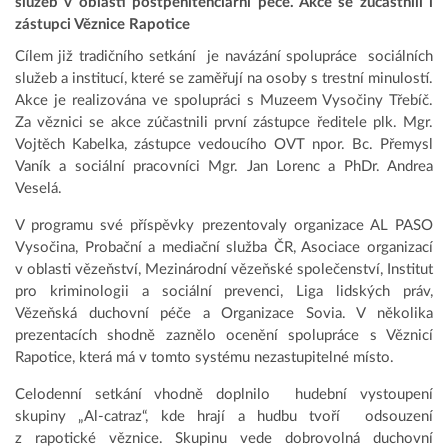
služeb v oblasti postpenitenciární péče. Akce se zúčastnili i
zástupci Věznice Rapotice
Cílem již tradičního setkání je navázání spolupráce sociálních
služeb a institucí, které se zaměřují na osoby s trestní minulostí.
Akce je realizována ve spolupráci s Muzeem Vysočiny Třebíč.
Za věznici se akce zúčastnili první zástupce ředitele plk. Mgr.
Vojtěch Kabelka, zástupce vedoucího OVT npor. Bc. Přemysl
Vaník a sociální pracovníci Mgr. Jan Lorenc a PhDr. Andrea
Veselá.
V programu své příspěvky prezentovaly organizace AL PASO
Vysočina, Probační a mediační služba ČR, Asociace organizací
v oblasti vězeňství, Mezinárodní vězeňské společenství, Institut
pro kriminologii a sociální prevenci, Liga lidských práv,
Vězeňská duchovní péče a Organizace Sovia. V několika
prezentacích shodně zaznělo ocenění spolupráce s Věznicí
Rapotice, která má v tomto systému nezastupitelné místo.
Celodenní setkání vhodně doplnilo hudební vystoupení
skupiny „Al-catraz“, kde hrají a hudbu tvoří odsouzení
z rapotické věznice. Skupinu vede dobrovolná duchovní