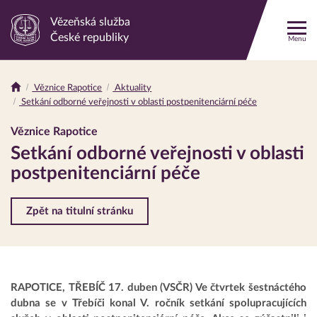
Vězeňská služba
Odkaz
České republiky
Menu
na
hlavní
stránku
Věznice Rapotice
Aktuality
Drobečková
Setkání odborné veřejnosti v oblasti postpenitenciární péče
navigace
Věznice Rapotice
Setkání odborné veřejnosti v oblasti
postpenitenciární péče
Zpět na titulní stránku
RAPOTICE, TŘEBÍČ 17. duben (VSČR) Ve čtvrtek šestnáctého
dubna se v Třebíči konal V. ročník setkání spolupracujících