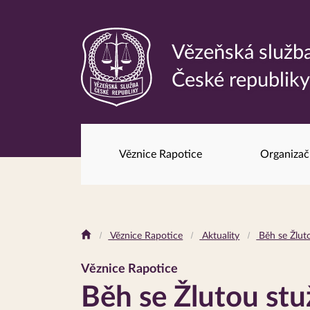
Vězeňská služb
Odkaz
České republik
na
hlavní
stránku
Věznice Rapotice
Organizač
Drobečková
Věznice Rapotice
Aktuality
Běh se Žlut
navigace
Věznice Rapotice
Běh se Žlutou st