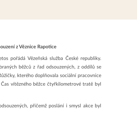
uzení z Věznice Rapotice
letos pořádá Vězeňská služba České republiky.
vybraných běžců z řad odsouzených, z oddílů se
žičky, kterého doplňovala sociální pracovnice
Čas vítězného běžce čtyřkilometrové tratě byl
odsouzených, přičemž poslání i smysl akce byl