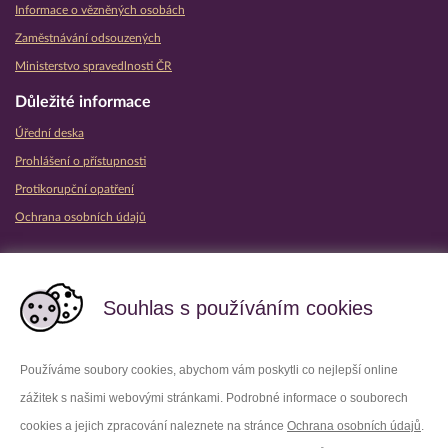
Informace o vězněných osobách
Zaměstnávání odsouzených
Ministerstvo spravedlnosti ČR
Důležité informace
Úřední deska
Prohlášení o přístupnosti
Protikorupční opatření
Ochrana osobních údajů
Partnerské vězeňské služby
Souhlas s používáním cookies
Používáme soubory cookies, abychom vám poskytli co nejlepší online
zážitek s našimi webovými stránkami. Podrobné informace o souborech
Platforma X
Instagram
cookies a jejich zpracování naleznete na stránce
Ochrana osobních údajů
.