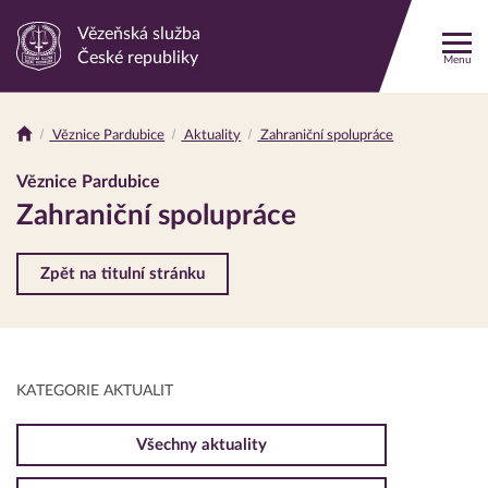
Vězeňská služba
Odkaz
České republiky
Menu
na
hlavní
stránku
Věznice Pardubice
Aktuality
Zahraniční spolupráce
Drobečková
navigace
Věznice Pardubice
Zahraniční spolupráce
Zpět na titulní stránku
KATEGORIE AKTUALIT
Všechny aktuality