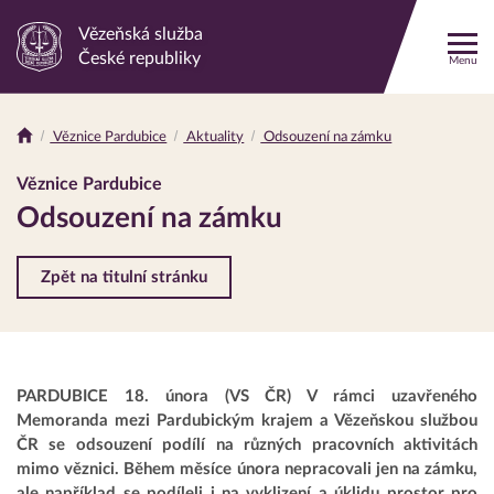
Vězeňská služba
Odkaz
České republiky
Menu
na
hlavní
stránku
Věznice Pardubice
Aktuality
Odsouzení na zámku
Drobečková
navigace
Věznice Pardubice
Odsouzení na zámku
Zpět na titulní stránku
PARDUBICE 18. února (VS ČR) V rámci uzavřeného
Memoranda mezi Pardubickým krajem a Vězeňskou službou
ČR se odsouzení podílí na různých pracovních aktivitách
mimo věznici. Během měsíce února nepracovali jen na zámku,
ale například se podíleli i na vyklizení a úklidu prostor pro