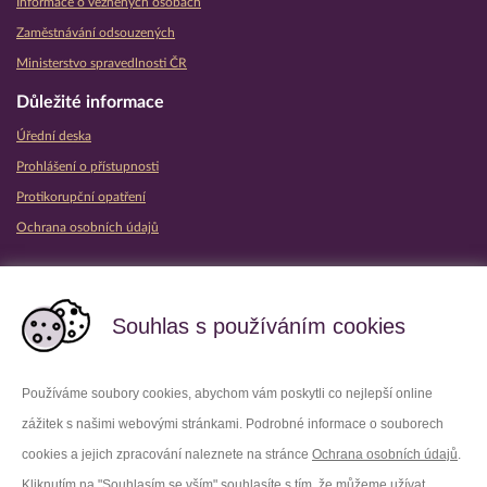
Informace o vězněných osobách
Zaměstnávání odsouzených
Ministerstvo spravedlnosti ČR
Důležité informace
Úřední deska
Prohlášení o přístupnosti
Protikorupční opatření
Ochrana osobních údajů
Partnerské vězeňské služby
Souhlas s používáním cookies
Používáme soubory cookies, abychom vám poskytli co nejlepší online
zážitek s našimi webovými stránkami. Podrobné informace o souborech
Platforma X
Instagram
cookies a jejich zpracování naleznete na stránce
Ochrana osobních údajů
.
Kliknutím na "Souhlasím se vším" souhlasíte s tím, že můžeme užívat