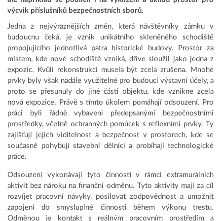
výcvik příslušníků bezpečnostních sborů.
Jedna z nejvýraznějších změn, která návštěvníky zámku v
budoucnu čeká, je vznik unikátního skleněného schodiště
propojujícího jednotlivá patra historické budovy. Prostor za
místem, kde nové schodiště vzniká, dříve sloužil jako jedna z
expozic. Kvůli rekonstrukci musela být zcela zrušena. Mnohé
prvky byly však nadále využitelné pro budoucí výstavní účely, a
proto se přesunuly do jiné části objektu, kde vznikne zcela
nová expozice. Právě s tímto úkolem pomáhají odsouzení. Pro
práci byli řádně vybaveni předepsanými bezpečnostními
prostředky, včetně ochranných pomůcek s reflexními prvky. Ty
zajišťují jejich viditelnost a bezpečnost v prostorech, kde se
současně pohybují stavební dělníci a probíhají technologické
práce.
Odsouzení vykonávají tyto činnosti v rámci extramurálních
aktivit bez nároku na finanční odměnu. Tyto aktivity mají za cíl
rozvíjet pracovní návyky, posilovat zodpovědnost a umožnit
zapojení do smysluplné činnosti během výkonu trestu.
Odměnou je kontakt s reálným pracovním prostředím a