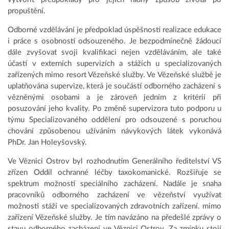
propuštění.
Odborné vzdělávání je předpoklad úspěšnosti realizace edukace
i práce s osobností odsouzeného. Je bezpodmínečně žádoucí
dále zvyšovat svoji kvalifikaci nejen vzděláváním, ale také
účastí v externích supervizích a stážích u specializovaných
zařízených mimo resort Vězeňské služby. Ve Vězeňské službě je
uplatňována supervize, která je součástí odborného zacházení s
vězněnými osobami a je zároveň jedním z kritérií při
posuzování jeho kvality. Po změně supervizora tuto podporu u
týmu Specializovaného oddělení pro odsouzené s poruchou
chování způsobenou užíváním návykových látek vykonává
PhDr. Jan Holeyšovský.
Ve Věznici Ostrov byl rozhodnutím Generálního ředitelství VS
zřízen Oddíl ochranné léčby taxokomanické. Rozšiřuje se
spektrum možností speciálního zacházení. Nadále je snaha
pracovníků odborného zacházení ve vězeňství využívat
možnosti stáží ve specializovaných zdravotních zařízení. mimo
zařízení Vězeňské služby. Je tím navázáno na předešlé zprávy o
stavu odborného zacházení ve Věznici Ostrov. Za zmínku stojí