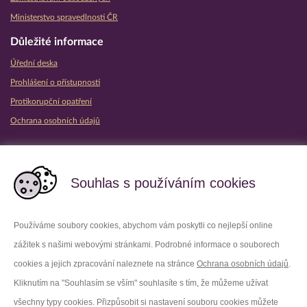
Ministerstvo spravedlnosti ČR
Důležité informace
Úřední deska
Prohlášení o přístupnosti
Protikorupční opatření
Ochrana osobních údajů
Partnerské vězeňské služby
Souhlas s používáním cookies
Používáme soubory cookies, abychom vám poskytli co nejlepší online
zážitek s našimi webovými stránkami. Podrobné informace o souborech
Platforma X
Instagram
cookies a jejich zpracování naleznete na stránce
Ochrana osobních údajů
.
Kliknutím na "Souhlasím se vším" souhlasíte s tím, že můžeme užívat
Facebook
Youtube
všechny typy cookies. Přizpůsobit si nastavení souboru cookies můžete