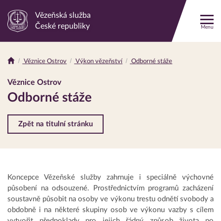
Vězeňská služba
Odkaz
České republiky
Menu
na
hlavní
stránku
Věznice Ostrov
Výkon vězeňství
Odborné stáže
Drobečková
navigace
Věznice Ostrov
Odborné stáže
Zpět na titulní stránku
Koncepce Vězeňské služby zahrnuje i speciálně výchovné
působení na odsouzené. Prostřednictvím programů zacházení
soustavně působit na osoby ve výkonu trestu odnětí svobody a
obdobně i na některé skupiny osob ve výkonu vazby s cílem
vytvořit předpoklady pro jejich řádný způsob života po