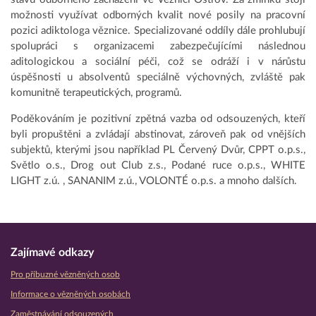
možnosti využívat odborných kvalit nové posily na pracovní
pozici adiktologa věznice. Specializované oddíly dále prohlubují
spolupráci s organizacemi zabezpečujícími následnou
aditologickou a sociální péči, což se odráží i v nárůstu
úspěšnosti u absolventů speciálně výchovných, zvláště pak
komunitně terapeutických, programů.
Poděkováním je pozitivní zpětná vazba od odsouzených, kteří
byli propuštěni a zvládají abstinovat, zároveň pak od vnějších
subjektů, kterými jsou například PL Červený Dvůr, CPPT o.p.s.,
Světlo o.s., Drog out Club z.s., Podané ruce o.p.s., WHITE
LIGHT z.ú. , SANANIM z.ú., VOLONTÉ o.p.s. a mnoho dalších.
Zajímavé odkazy
Pro příbuzné vězněných osob
Informace o vězněných osobách
Zaměstnávání odsouzených