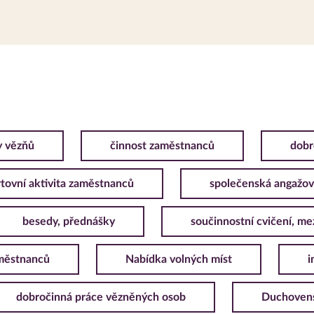
y vězňů
činnost zaměstnanců
dobr
tovní aktivita zaměstnanců
společenská angažov
besedy, přednášky
součinnostní cvičení, me
městnanců
Nabídka volných míst
i
dobročinná práce vězněných osob
Duchoven