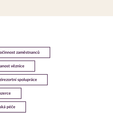
očinnost zaměstnanců
anost věznice
zirezortní spolupráce
nzerce
ská péče