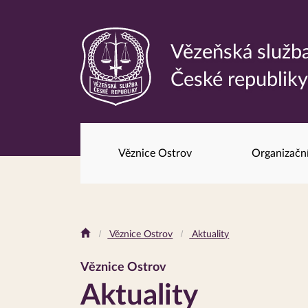
Vězeňská služb
Odkaz
České republik
na
hlavní
stránku
Věznice Ostrov
Organizačn
Drobečková
Věznice Ostrov
Aktuality
navigace
Věznice Ostrov
Aktuality