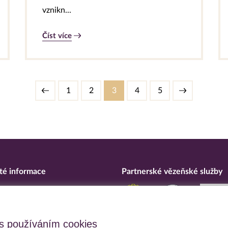
vznikn...
Číst více
1
2
3
4
5
té informace
Partnerské vězeňské služby
eska
ní o přístupnosti
upční opatření
s používáním cookies