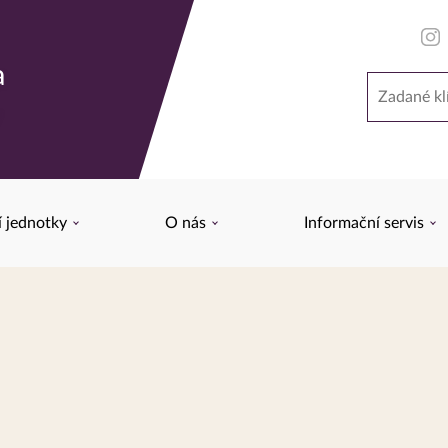
a
Hledat
y
í jednotky
O nás
Informační servis