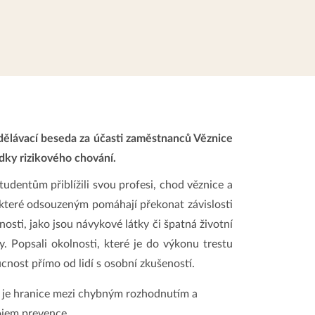
dělávací beseda za účasti zaměstnanců Věznice
dky rizikového chování.
tudentům přiblížili svou profesi, chod věznice a
 které odsouzeným pomáhají překonat závislosti
nosti, jako jsou návykové látky či špatná životní
y. Popsali okolnosti, které je do výkonu trestu
ucnost přímo od lidí s osobní zkušeností.
ká je hranice mezi chybným rozhodnutím a
rojem prevence