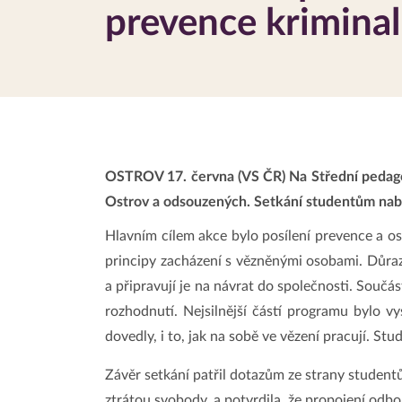
prevence kriminal
OSTROV 17. června (VS ČR) Na Střední pedagog
Ostrov a odsouzených. Setkání studentům nabí
Hlavním cílem akce bylo posílení prevence a osv
principy zacházení s vězněnými osobami. Důraz
a připravují je na návrat do společnosti. Součás
rozhodnutí. Nejsilnější částí programu bylo vy
dovedly, i to, jak na sobě ve vězení pracují. St
Závěr setkání patřil dotazům ze strany student
ztrátou svobody, a potvrdila, že propojení odb