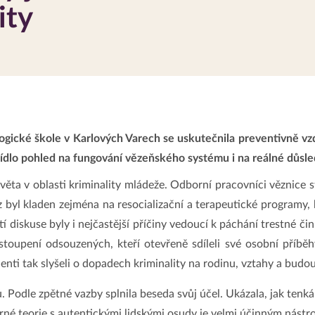
ity
ické škole v Karlových Varech se uskutečnila preventivně vz
dlo pohled na fungování vězeňského systému i na reálné důsle
ěta v oblasti kriminality mládeže. Odborní pracovníci věznice s
 byl kladen zejména na resocializační a terapeutické programy,
tí diskuse byly i nejčastější příčiny vedoucí k páchání trestné čin
stoupení odsouzených, kteří otevřeně sdíleli své osobní příběh
udenti tak slyšeli o dopadech kriminality na rodinu, vztahy a budo
ů. Podle zpětné vazby splnila beseda svůj účel. Ukázala, jak ten
orné teorie s autentickými lidskými osudy je velmi účinným nást