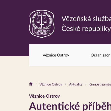
Vězeňská služb
Odkaz
České republik
na
hlavní
stránku
Věznice Ostrov
Organizačn
Drobečková
Věznice Ostrov
Aktuality
činnost zamě
navigace
Věznice Ostrov
Autentické příběh