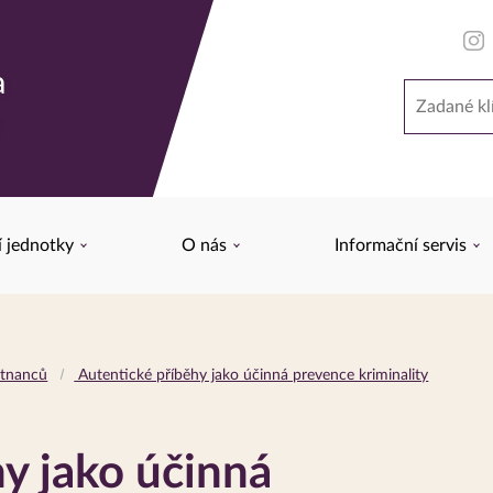
a
Hledat
y
í jednotky
O nás
Informační servis
stnanců
Autentické příběhy jako účinná prevence kriminality
y jako účinná