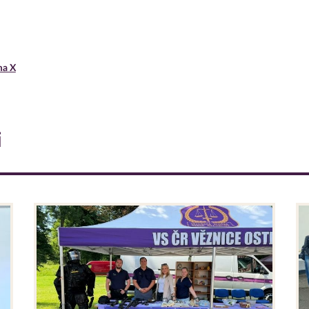
ma X
i