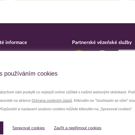
té informace
Partnerské vězeňské služby
eska
ní o přístupnosti
upční opatření
s používáním cookies
 osobních údajů
bychom vám poskytli co nejlepší online zážitek s našimi webovými stránkami. Po
aleznete na stránce
Ochrana osobních údajů
. Kliknutím na "Souhlasím se vším" so
Facebook
Youtube
Přizpůsobit si nastavení souboru cookies můžete kliknutím na „Spravovat cookies“.
Spravovat cookies
Zavřít a nepřijmout cookies