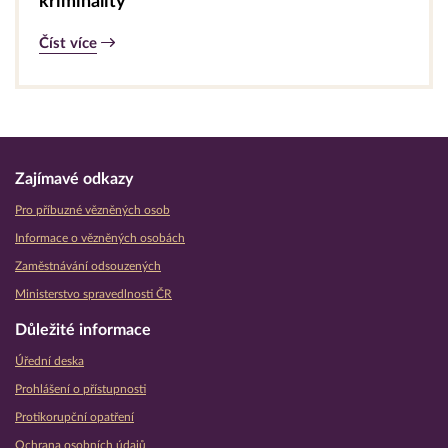
kriminality
Číst více
Zajímavé odkazy
Pro příbuzné vězněných osob
Informace o vězněných osobách
Zaměstnávání odsouzených
Ministerstvo spravedlnosti ČR
Důležité informace
Úřední deska
Prohlášení o přístupnosti
Protikorupční opatření
Ochrana osobních údajů