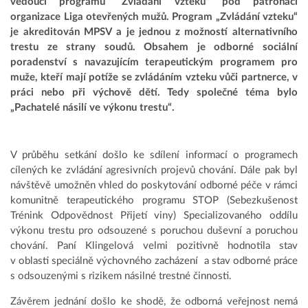
vedoucí programu "Zvládání vzteku" pod patronací
organizace Liga otevřených mužů. Program „Zvládání vzteku“
je akreditován MPSV a je jednou z možností alternativního
trestu ze strany soudů. Obsahem je odborné sociální
poradenství s navazujícím terapeutickým programem pro
muže, kteří mají potíže se zvládáním vzteku vůči partnerce, v
práci nebo při výchově dětí. Tedy společné téma bylo
„Pachatelé násilí ve výkonu trestu“.
V průběhu setkání došlo ke sdílení informací o programech
cílených ke zvládání agresivních projevů chování. Dále pak byl
návštěvě umožněn vhled do poskytování odborné péče v rámci
komunitně terapeutického programu STOP (Sebezkušenost
Trénink Odpovědnost Přijetí viny) Specializovaného oddílu
výkonu trestu pro odsouzené s poruchou duševní a poruchou
chování. Paní Klingelová velmi pozitivně hodnotila stav
v oblasti speciálně výchovného zacházení a stav odborné práce
s odsouzenými s rizikem násilné trestné činnosti.
Závěrem jednání došlo ke shodě, že odborná veřejnost nemá