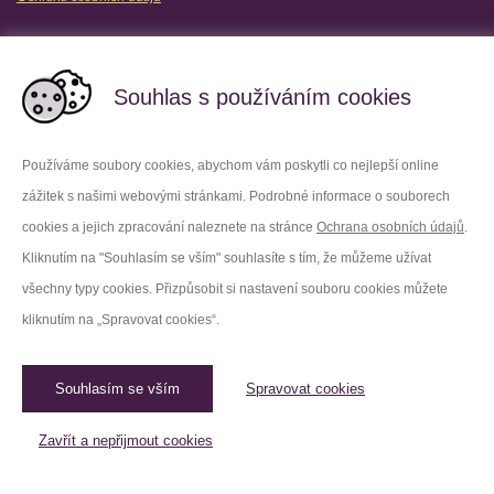
Partnerské vězeňské služby
Souhlas s používáním cookies
Používáme soubory cookies, abychom vám poskytli co nejlepší online
zážitek s našimi webovými stránkami. Podrobné informace o souborech
Platforma X
Instagram
cookies a jejich zpracování naleznete na stránce
Ochrana osobních údajů
.
Kliknutím na "Souhlasím se vším" souhlasíte s tím, že můžeme užívat
Facebook
Youtube
všechny typy cookies. Přizpůsobit si nastavení souboru cookies můžete
kliknutím na „Spravovat cookies“.
LinkedIn
Threads
Souhlasím se vším
Spravovat cookies
© 2026 Vězeňská služba České republiky /
Původní web
Spravovat cookies
Zavřít a nepřijmout cookies
Created by