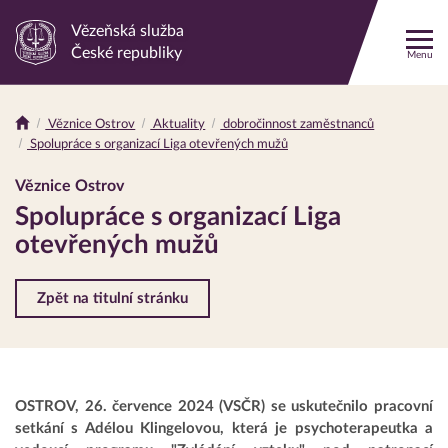
Vězeňská služba
Odkaz
České republiky
Menu
na
hlavní
stránku
Věznice Ostrov
Aktuality
dobročinnost zaměstnanců
Drobečková
Spolupráce s organizací Liga otevřených mužů
navigace
Věznice Ostrov
Spolupráce s organizací Liga
otevřených mužů
Zpět na titulní stránku
OSTROV, 26. července 2024 (VSČR) se uskutečnilo pracovní
setkání s Adélou Klingelovou, která je psychoterapeutka a