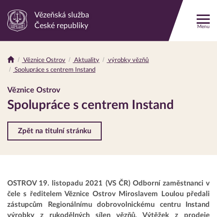
Vězeňská služba
Odkaz
České republiky
Menu
na
hlavní
stránku
Věznice Ostrov
Aktuality
výrobky vězňů
Drobečková
Spolupráce s centrem Instand
navigace
Věznice Ostrov
Spolupráce s centrem Instand
Zpět na titulní stránku
OSTROV 19. listopadu 2021 (VS ČR) Odborní zaměstnanci v
čele s ředitelem Věznice Ostrov Miroslavem Loulou předali
zástupcům Regionálnímu dobrovolnickému centru Instand
výrobky z rukodělných sílen vězňů. Výtěžek z prodeje