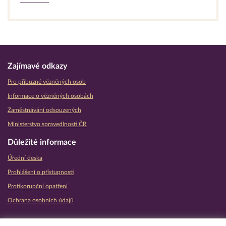
Zajímavé odkazy
Pro příbuzné vězněných osob
Informace o vězněných osobách
Zaměstnávání odsouzených
Ministerstvo spravedlnosti ČR
Důležité informace
Úřední deska
Prohlášení o přístupnosti
Protikorupční opatření
Ochrana osobních údajů