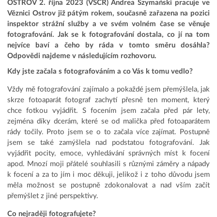
OSTROV 2. října 2023 (VSČR) Andrea Szymański pracuje ve
Věznici Ostrov již pátým rokem, současně zařazena na pozici
inspektor strážní služby a ve svém volném čase se věnuje
fotografování. Jak se k fotografování dostala, co jí na tom
nejvíce baví a čeho by ráda v tomto směru dosáhla?
Odpovědi najdeme v následujícím rozhovoru.
Kdy jste začala s fotografováním a co Vás k tomu vedlo?
Vždy mě fotografování zajímalo a pokaždé jsem přemýšlela, jak
skrze fotoaparát fotograf zachytí přesně ten moment, který
chce fotkou vyjádřit. S focením jsem začala před pár lety,
zejména díky dcerám, které se od malička před fotoaparátem
rády točily. Proto jsem se o to začala více zajímat. Postupně
jsem se také zamýšlela nad podstatou fotografování. Jak
vyjádřit pocity, emoce, vyhledávání správných míst k focení
apod. Mnozí moji přátelé souhlasili s různými záměry a nápady
k focení a za to jím i moc děkuji, jelikož i z toho důvodu jsem
měla možnost se postupně zdokonalovat a nad vším začít
přemýšlet z jiné perspektivy.
Co nejraději fotografujete?