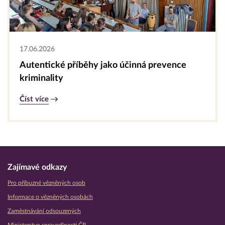
17.06.2026
Autentické příběhy jako účinná prevence
kriminality
Číst více
Zajímavé odkazy
Pro příbuzné vězněných osob
Informace o vězněných osobách
Zaměstnávání odsouzených