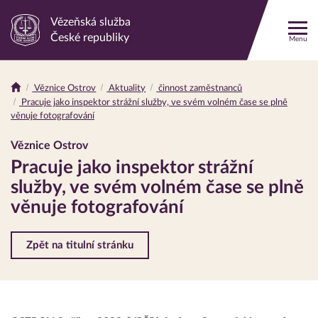
Vězeňská služba
Odkaz
České republiky
Menu
na
hlavní
stránku
Věznice Ostrov
Aktuality
činnost zaměstnanců
Drobečková
Pracuje jako inspektor strážní služby, ve svém volném čase se plně
navigace
věnuje fotografování
Věznice Ostrov
Pracuje jako inspektor strážní
služby, ve svém volném čase se plně
věnuje fotografování
Zpět na titulní stránku