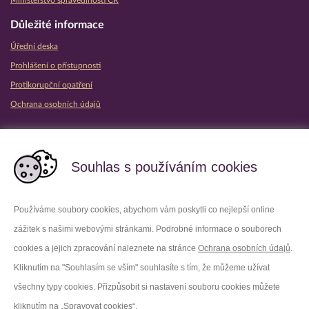
Ministerstvo spravedlnosti ČR
Důležité informace
Úřední deska
Prohlášení o přístupnosti
Protikorupční opatření
Ochrana osobních údajů
Partnerské vězeňské služby
Souhlas s používáním cookies
Používáme soubory cookies, abychom vám poskytli co nejlepší online
zážitek s našimi webovými stránkami. Podrobné informace o souborech
Platforma X
Instagram
cookies a jejich zpracování naleznete na stránce
Ochrana osobních údajů
.
Kliknutím na "Souhlasím se vším" souhlasíte s tím, že můžeme užívat
Facebook
Youtube
všechny typy cookies. Přizpůsobit si nastavení souboru cookies můžete
kliknutím na „Spravovat cookies“.
LinkedIn
Threads