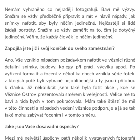
Nemám vyhraněno co nejraději fotografuji. Baví mě výzvy.
Snažím se vždy předběžně připravit a mít v hlavě nápady, jak
snímky nafotit, aby byly něčím jedinečné. Nejčastěji si lidé
žádají portréty. Snažím se vždy zaměřit na to, čím je dotyčný
jedinečný. Věřím, že každý člověk je něčím jedinečný.
Zapojila jste již i svůj koníček do svého zaměstnání?
Ano. Vše vzniklo nápadem požadavkem nafotit ve věznici různé
detailní snímky, budovy, kolegy při práci, výcviku apod. Po
vyřízení formalit a focení v několika dnech vznikla série fotek,
z kterých poté byli vybrané nejoblíbenější a ty jsou i přílohou
k článku. Již několikrát jsem také byla fotit akce , kde se
Věznice Ostrov prezentovala směrem k veřejnosti. Velice mě to
baví a ráda bych v tom pokračovala. Mám také štěstí, že mě
v této činnosti a nápadech vedení věznice podporuje a já se tak
také mohu zabývat focením i v tomto směru.
Jaké jsou Vaše dosavadní úspěchy?
Mezi mé největší úspěchy patří několik vystavených fotografií