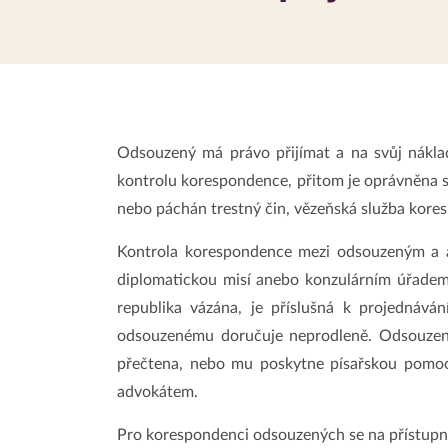
Odsouzený má právo přijímat a na svůj nákla
kontrolu korespondence, přitom je oprávněna s
nebo páchán trestný čin, vězeňská služba kores
Kontrola korespondence mezi odsouzeným a 
diplomatickou misí anebo konzulárním úřadem 
republika vázána, je příslušná k projednává
odsouzenému doručuje neprodleně. Odsouzené
přečtena, nebo mu poskytne písařskou pomoc 
advokátem.
Pro korespondenci odsouzených se na přístupném