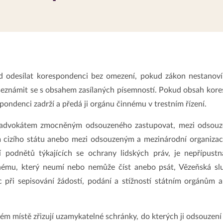
d odesílat korespondenci bez omezení, pokud zákon nestanoví 
eznámit se s obsahem zasílaných písemností. Pokud obsah kore
pondenci zadrží a předá ji orgánu činnému v trestním řízení.
advokátem zmocněným odsouzeného zastupovat, mezi odsouze
cizího státu anebo mezi odsouzeným a mezinárodní organizací,
ní podnětů týkajících se ochrany lidských práv, je nepřípust
mu, který neumí nebo nemůže číst anebo psát, Vězeňská služ
při sepisování žádostí, podání a stížností státním orgánům a
 místě zřizují uzamykatelné schránky, do kterých ji odsouzení 