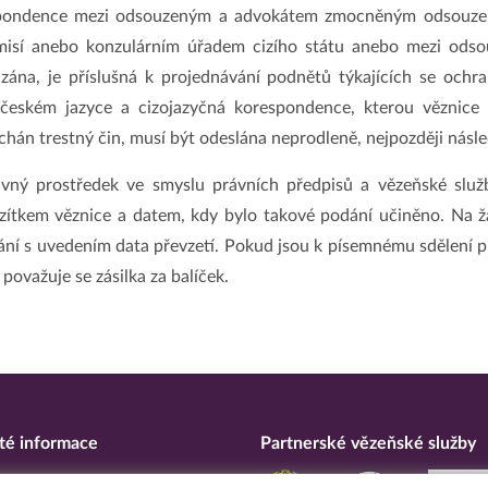
spondence mezi odsouzeným a advokátem zmocněným odsouzen
misí anebo konzulárním úřadem cizího státu anebo mezi odsou
zána, je příslušná k projednávání podnětů týkajících se ochr
eském jazyce a cizojazyčná korespondence, kterou věznice m
chán trestný čin, musí být odeslána neprodleně, nejpozději násle
vný prostředek ve smyslu právních předpisů a vězeňské služb
azítkem věznice a datem, kdy bylo takové podání učiněno. Na
ní s uvedením data převzetí. Pokud jsou k písemnému sdělení přil
ovažuje se zásilka za balíček.
té informace
Partnerské vězeňské služby
eska