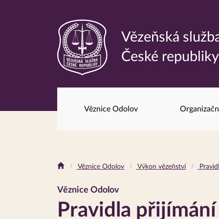
Vězeňská služb
Odkaz
České republik
na
hlavní
stránku
Věznice Odolov
Organizačn
Drobečková
Věznice Odolov
Výkon vězeňství
Pravid
navigace
Věznice Odolov
Pravidla přijímán