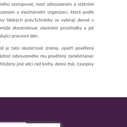
ého zastupovat, mezi odsouzeným a státními
zeným a mezinárodní organizací, která podle
any lidských práv.Schránky se vybírají denně v
ůže zkontrolovat vlastními prostředky a jež
dující pracovní den.
ě je tato skutečnost známa, opatří pověřený
 žádost odsouzeného mu pověřený zaměstnanec
oženy jiné věci než knihy, denní tisk, časopisy