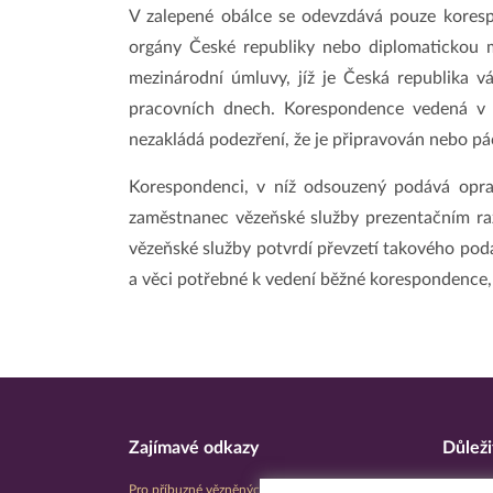
V zalepené obálce se odevzdává pouze kore
orgány České republiky nebo diplomatickou 
mezinárodní úmluvy, jíž je Česká republika vá
pracovních dnech. Korespondence vedená v č
nezakládá podezření, že je připravován nebo pá
Korespondenci, v níž odsouzený podává opra
zaměstnanec vězeňské služby prezentačním r
vězeňské služby potvrdí převzetí takového podá
a věci potřebné k vedení běžné korespondence, p
Zajímavé odkazy
Důleži
Pro příbuzné vězněných osob
Úřední d