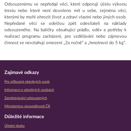
Odsouzenému se nepředají věci, které odporují účelu výkonu
trestu nebo které není dovoleno mít u sebe, zejména věci,
kterými by mohl ohrozit život a zdraví vlastní nebo jiných osob.
Nepředané věci se odešlou zpět odesílateli na náklady
odsouzeného. Na balíčky obsahující prádlo, oděv a potřeby k
realizaci programu zacházení, pro vzdělávání nebo zájmovou
činnost se nevztahují omezení „2x ročně“ a „hmotnost do 5 kg“.
Zajímavé odkazy
Pro příbuzné vězněných osob
Informace o vězněných osobách
Zaměstnávání odsouzených
Ministerstvo spravedlnosti ČR
Důležité informace
Úřední deska