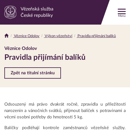
Vězeňská služba
Odkaz
České republiky
Menu
na
hlavní
stránku
Věznice Odolov
Výkon vězeňství
Pravidla přijímání balíků
Drobečková
navigace
Věznice Odolov
Pravidla přijímání balíků
Zpět na titulní stránku
Odsouzený má právo dvakrát ročně, zpravidla u příležitosti
narozenin a vánočních svátků, přijmout balíček s potravinami a
věcmi osobní potřeby do hmotnosti 5 kg.
Balíčky podléhají kontrole zaměstnanců vězeňské služby.