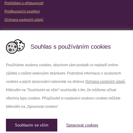
Prohlášení o přístupnosti
Protikorupční opatření
Ochrana osobních údajů
Partnerské vězeňské služby
Souhlas s používáním cookies
Používáme soubory cookies, abychom vám poskytli co nejlepší online
zážitek s našimi webovými stránkami. Podrobné informace o souborech
Platforma X
Instagram
cookies a jejich zpracování naleznete na stránce
Ochrana osobních údajů
.
Kliknutím na "Souhlasím se vším" souhlasíte s tím, že můžeme užívat
Facebook
Youtube
všechny typy cookies. Přizpůsobit si nastavení souboru cookies můžete
kliknutím na „Spravovat cookies“.
LinkedIn
Threads
Souhlasím se vším
Spravovat cookies
© 2026 Vězeňská služba České republiky /
Původní web