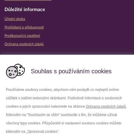
Důležité informace
Úřední deska
Prohlášení o přístupnosti
Protikorupční opatření
Ochrana osobních údajů
Partnerské vězeňské služby
Souhlas s používáním cookies
Používáme soubory cookies, abychom vám poskytli co nejlepší online
zážitek s našimi webovými stránkami. Podrobné informace o souborech
Platforma X
Instagram
cookies a jejich zpracování naleznete na stránce
Ochrana osobních údajů
.
Kliknutím na "Souhlasím se vším" souhlasíte s tím, že můžeme užívat
Facebook
Youtube
všechny typy cookies. Přizpůsobit si nastavení souboru cookies můžete
kliknutím na „Spravovat cookies“.
LinkedIn
Threads