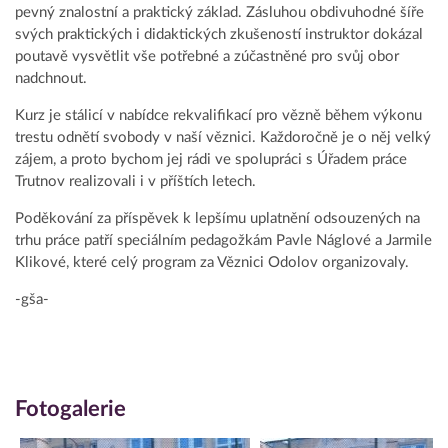
pevný znalostní a praktický základ. Zásluhou obdivuhodné šíře
svých praktických i didaktických zkušeností instruktor dokázal
poutavě vysvětlit vše potřebné a zúčastněné pro svůj obor
nadchnout.
Kurz je stálicí v nabídce rekvalifikací pro vězně během výkonu
trestu odnětí svobody v naší věznici. Každoročně je o něj velký
zájem, a proto bychom jej rádi ve spolupráci s Úřadem práce
Trutnov realizovali i v příštích letech.
Poděkování za příspěvek k lepšímu uplatnění odsouzených na
trhu práce patří speciálním pedagožkám Pavle Náglové a Jarmile
Klikové, které celý program za Věznici Odolov organizovaly.
-gša-
Fotogalerie