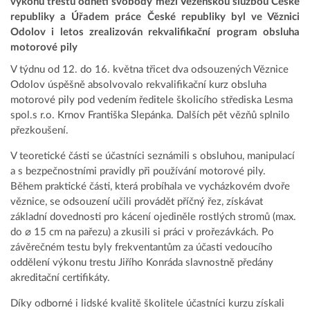
výkonu trestu odnětí svobody mezi Vězeňskou službou České
republiky a Úřadem práce České republiky byl ve Věznici
Odolov i letos zrealizován rekvalifikační program obsluha
motorové pily
V týdnu od 12. do 16. května třicet dva odsouzených Věznice
Odolov úspěšně absolvovalo rekvalifikační kurz obsluha
motorové pily pod vedením ředitele školicího střediska Lesma
spol.s r.o. Krnov Františka Slepánka. Dalších pět vězňů splnilo
přezkoušení.
V teoretické části se účastníci seznámili s obsluhou, manipulací
a s bezpečnostními pravidly při používání motorové pily.
Během praktické části, která probíhala ve vycházkovém dvoře
věznice, se odsouzení učili provádět příčný řez, získávat
základní dovednosti pro kácení ojediněle rostlých stromů (max.
do ⌀ 15 cm na pařezu) a zkusili si práci v prořezávkách. Po
závěrečném testu byly frekventantům za účasti vedoucího
oddělení výkonu trestu Jiřího Konráda slavnostně předány
akreditační certifikáty.
Díky odborné i lidské kvalitě školitele účastníci kurzu získali