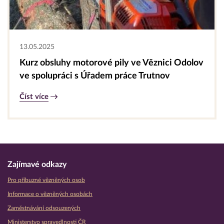
13.05.2025
Kurz obsluhy motorové pily ve Věznici Odolov
ve spolupráci s Úřadem práce Trutnov
Číst více
Zajímavé odkazy
Pro příbuzné vězněných osob
Informace o vězněných osobách
Zaměstnávání odsouzených
Ministerstvo spravedlnosti ČR