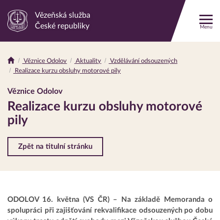
Vězeňská služba
Odkaz
České republiky
Menu
na
hlavní
stránku
Věznice Odolov
Aktuality
Vzdělávání odsouzených
Drobečková
Realizace kurzu obsluhy motorové pily
navigace
Věznice Odolov
Realizace kurzu obsluhy motorové
pily
Zpět na titulní stránku
ODOLOV 16. května (VS ČR) – Na základě Memoranda o
spolupráci při zajišťování rekvalifikace odsouzených po dobu