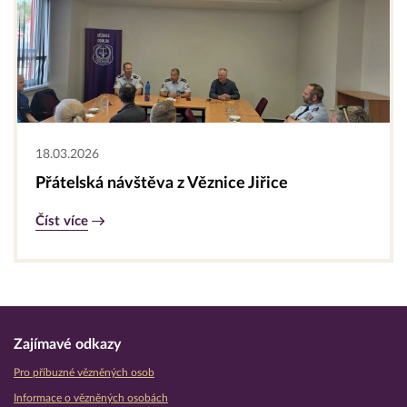
18.03.2026
Přátelská návštěva z Věznice Jiřice
Číst více
Zajímavé odkazy
Pro příbuzné vězněných osob
Informace o vězněných osobách