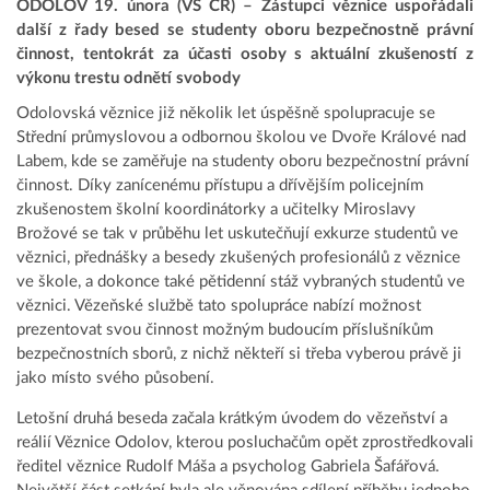
ODOLOV 19. února (VS ČR) – Zástupci věznice uspořádali
další z řady besed se studenty oboru bezpečnostně právní
činnost, tentokrát za účasti osoby s aktuální zkušeností z
výkonu trestu odnětí svobody
Odolovská věznice již několik let úspěšně spolupracuje se
Střední průmyslovou a odbornou školou ve Dvoře Králové nad
Labem, kde se zaměřuje na studenty oboru bezpečnostní právní
činnost. Díky zanícenému přístupu a dřívějším policejním
zkušenostem školní koordinátorky a učitelky Miroslavy
Brožové se tak v průběhu let uskutečňují exkurze studentů ve
věznici, přednášky a besedy zkušených profesionálů z věznice
ve škole, a dokonce také pětidenní stáž vybraných studentů ve
věznici. Vězeňské službě tato spolupráce nabízí možnost
prezentovat svou činnost možným budoucím příslušníkům
bezpečnostních sborů, z nichž někteří si třeba vyberou právě ji
jako místo svého působení.
Letošní druhá beseda začala krátkým úvodem do vězeňství a
reálií Věznice Odolov, kterou posluchačům opět zprostředkovali
ředitel věznice Rudolf Máša a psycholog Gabriela Šafářová.