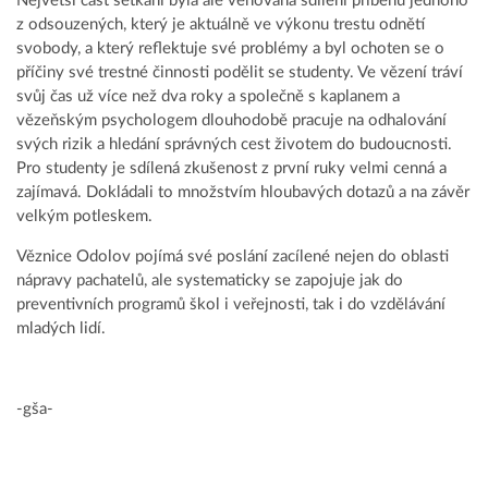
Největší část setkání byla ale věnována sdílení příběhu jednoho
z odsouzených, který je aktuálně ve výkonu trestu odnětí
svobody, a který reflektuje své problémy a byl ochoten se o
příčiny své trestné činnosti podělit se studenty. Ve vězení tráví
svůj čas už více než dva roky a společně s kaplanem a
vězeňským psychologem dlouhodobě pracuje na odhalování
svých rizik a hledání správných cest životem do budoucnosti.
Pro studenty je sdílená zkušenost z první ruky velmi cenná a
zajímavá. Dokládali to množstvím hloubavých dotazů a na závěr
velkým potleskem.
Věznice Odolov pojímá své poslání zacílené nejen do oblasti
nápravy pachatelů, ale systematicky se zapojuje jak do
preventivních programů škol i veřejnosti, tak i do vzdělávání
mladých lidí.
-gša-