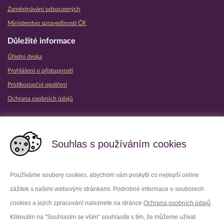
Zaměstnávání odsouzených
Ministerstvo spravedlnosti ČR
Důležité informace
Úřední deska
Prohlášení o přístupnosti
Protikorupční opatření
Ochrana osobních údajů
Partnerské vězeňské služby
Souhlas s používáním cookies
Používáme soubory cookies, abychom vám poskytli co nejlepší online
zážitek s našimi webovými stránkami. Podrobné informace o souborech
Platforma X
Instagram
cookies a jejich zpracování naleznete na stránce
Ochrana osobních údajů
.
Kliknutím na "Souhlasím se vším" souhlasíte s tím, že můžeme užívat
Facebook
Youtube