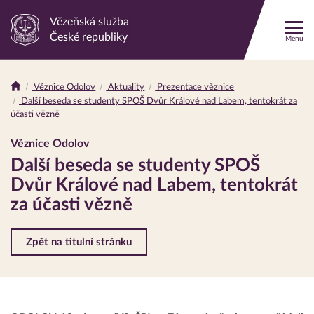
Vězeňská služba
Odkaz
České republiky
Menu
na
hlavní
stránku
Věznice Odolov
Aktuality
Prezentace věznice
Drobečková
Další beseda se studenty SPOŠ Dvůr Králové nad Labem, tentokrát za
navigace
účasti vězně
Věznice Odolov
Další beseda se studenty SPOŠ
Dvůr Králové nad Labem, tentokrát
za účasti vězně
Zpět na titulní stránku