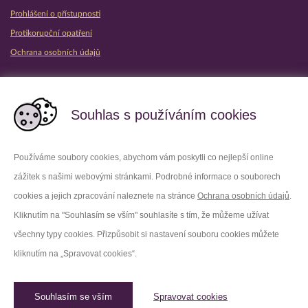
Prohlášení o přístupnosti
Protikorupční opatření
Ochrana osobních údajů
Partnerské vězeňské služby
Souhlas s používáním cookies
Používáme soubory cookies, abychom vám poskytli co nejlepší online
zážitek s našimi webovými stránkami. Podrobné informace o souborech
Platforma X
Instagram
cookies a jejich zpracování naleznete na stránce
Ochrana osobních údajů
.
Kliknutím na "Souhlasím se vším" souhlasíte s tím, že můžeme užívat
Facebook
Youtube
všechny typy cookies. Přizpůsobit si nastavení souboru cookies můžete
kliknutím na „Spravovat cookies“.
LinkedIn
Threads
Souhlasím se vším
Spravovat cookies
© 2026 Vězeňská služba České republiky /
Původní web