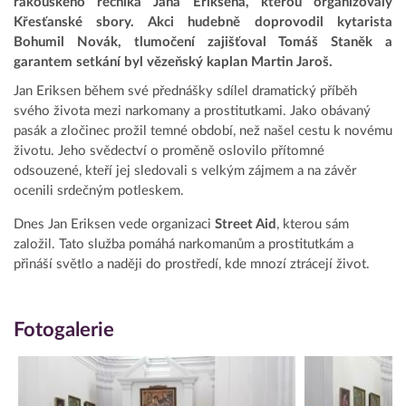
rakouského řečníka Jana Eriksena, kterou organizovaly
Křesťanské sbory. Akci hudebně doprovodil kytarista
Bohumil Novák, tlumočení zajišťoval Tomáš Staněk a
garantem setkání byl vězeňský kaplan Martin Jaroš.
Jan Eriksen během své přednášky sdílel dramatický příběh
svého života mezi narkomany a prostitutkami. Jako obávaný
pasák a zločinec prožil temné období, než našel cestu k novému
životu. Jeho svědectví o proměně oslovilo přítomné
odsouzené, kteří jej sledovali s velkým zájmem a na závěr
ocenili srdečným potleskem.
Dnes Jan Eriksen vede organizaci
Street Aid
, kterou sám
založil. Tato služba pomáhá narkomanům a prostitutkám a
přináší světlo a naději do prostředí, kde mnozí ztrácejí život.
Fotogalerie