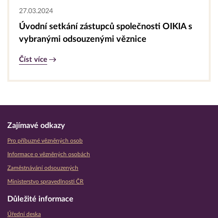
27.03.2024
Úvodní setkání zástupců společnosti OIKIA s
vybranými odsouzenými věznice
Číst více
Zajímavé odkazy
Pro příbuzné vězněných osob
Informace o vězněných osobách
Zaměstnávání odsouzených
Ministerstvo spravedlnosti ČR
Důležité informace
Úřední deska