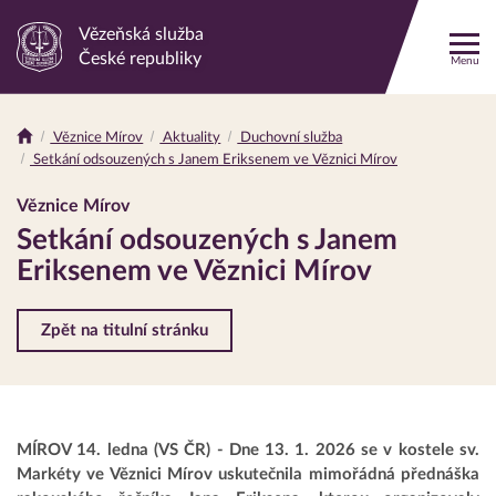
Vězeňská služba
Odkaz
České republiky
Menu
na
hlavní
stránku
Věznice Mírov
Aktuality
Duchovní služba
Drobečková
Setkání odsouzených s Janem Eriksenem ve Věznici Mírov
navigace
Věznice Mírov
Setkání odsouzených s Janem
Eriksenem ve Věznici Mírov
Zpět na titulní stránku
MÍROV 14. ledna (VS ČR) - Dne 13. 1. 2026 se v kostele sv.
Markéty ve Věznici Mírov uskutečnila mimořádná přednáška