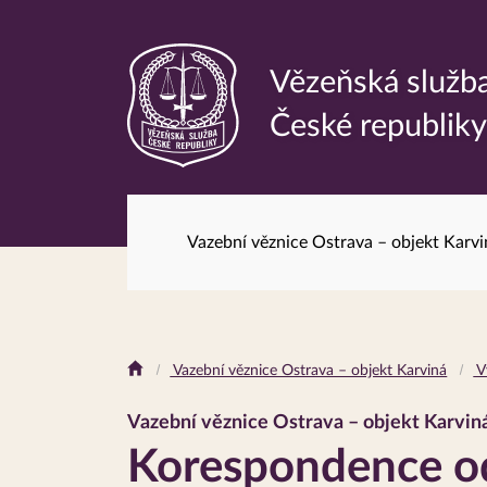
Vězeňská služb
Odkaz
České republik
na
hlavní
stránku
Vazební věznice Ostrava – objekt Karvi
Drobečková
Vazební věznice Ostrava – objekt Karviná
V
navigace
Vazební věznice Ostrava – objekt Karvin
Korespondence o