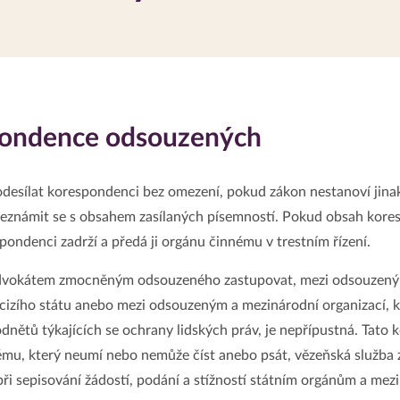
spondence odsouzených
odesílat korespondenci bez omezení, pokud zákon nestanoví jina
eznámit se s obsahem zasílaných písemností. Pokud obsah kores
pondenci zadrží a předá ji orgánu činnému v trestním řízení.
dvokátem zmocněným odsouzeného zastupovat, mezi odsouzeným 
izího státu anebo mezi odsouzeným a mezinárodní organizací, kt
odnětů týkajících se ochrany lidských práv, je nepřípustná. Tato
, který neumí nebo nemůže číst anebo psát, vězeňská služba za
i sepisování žádostí, podání a stížností státním orgánům a mezi