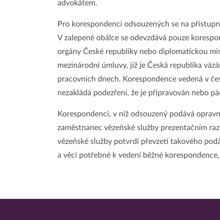
advokátem.
Pro korespondenci odsouzených se na přístupném
V zalepené obálce se odevzdává pouze kores
orgány České republiky nebo diplomatickou mis
mezinárodní úmluvy, jíž je Česká republika vázá
pracovních dnech. Korespondence vedená v česk
nezakládá podezření, že je připravován nebo pá
Korespondenci, v níž odsouzený podává opravný
zaměstnanec vězeňské služby prezentačním raz
vězeňské služby potvrdí převzetí takového podán
a věci potřebné k vedení běžné korespondence, p