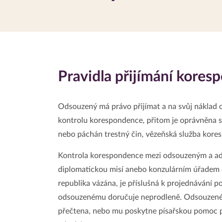
Pravidla přijímání kore
Odsouzený má právo přijímat a na svůj náklad 
kontrolu korespondence, přitom je oprávněna s
nebo páchán trestný čin, vězeňská služba kores
Kontrola korespondence mezi odsouzeným a a
diplomatickou misí anebo konzulárním úřadem c
republika vázána, je příslušná k projednávání p
odsouzenému doručuje neprodleně. Odsouzenému
přečtena, nebo mu poskytne písařskou pomoc př