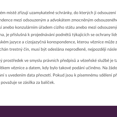
 místě zřizují uzamykatelné schránky, do kterých ji odsouzení 
pondence mezi odsouzeným a advokátem zmocněným odsouzeného 
í anebo konzulárním úřadem cizího státu anebo mezi odsouzeným
na, je příslušná k projednávání podnětů týkajících se ochrany li
ém jazyce a cizojazyčná korespondence, kterou věznice může zk
chán trestný čin, musí být odeslána neprodleně, nejpozději násle
 prostředek ve smyslu právních předpisů a vězeňské službě je t
ítkem věznice a datem, kdy bylo takové podání učiněno. Na ž
í s uvedením data převzetí. Pokud jsou k písemnému sdělení přil
ovažuje se zásilka za balíček.