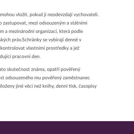
mohou vložit, pokud ji neodevzdají vychovateli.
zastupovat, mezi odsouzeným a státními
 a mezinárodní organizací, která podle
dských práv.Schránky se vybírají denně v
ontrolovat vlastními prostředky a jež
dující pracovní den.
ato skutečnost známa, opatří pověřený
ádost odsouzeného mu pověřený zaměstnanec
oženy jiné věci než knihy, denní tisk, časopisy