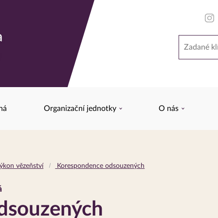
a
Hledat
y
ná
Organizační jednotky
O nás
ýkon vězeňství
Korespondence odsouzených
á
dsouzených